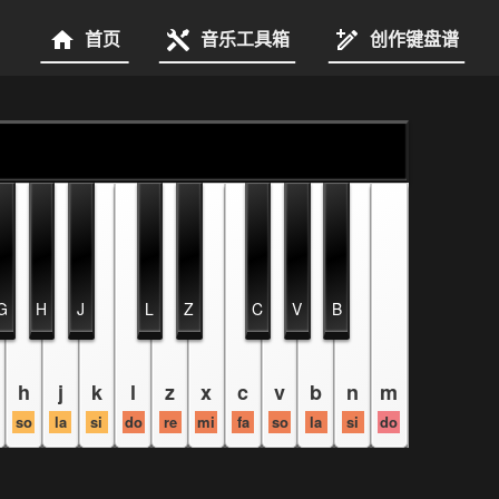
首页
音乐工具箱
创作键盘谱
G
H
J
L
Z
C
V
B
h
j
k
l
z
x
c
v
b
n
m
so
la
si
do
re
mi
fa
so
la
si
do