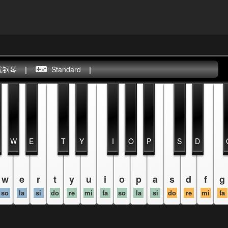
式钢琴
|
Standard
|
W
E
T
Y
I
O
P
S
D
w
e
r
t
y
u
i
o
p
a
s
d
f
g
so
la
si
do
re
mi
fa
so
la
si
do
re
mi
fa