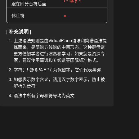
t - 或 y ~
跟在四分音符后面
休止符
=
| 补充说明 |
上述语法规则是由VirtualPiano语法和简谱语法提
炼而来，是简谱五线谱的中间形态。这种键盘谱
更方便初学者进行演奏和学习，如果您是资深专
家，建议使用简谱和五线谱等国际标准格式。
字符：
! @ $ % ^ * (
为保留字，它们代表黑键
如想表示数字含义，请用汉字数字表示，防止被
解析为音符
语法中所有字母和符号均为英文