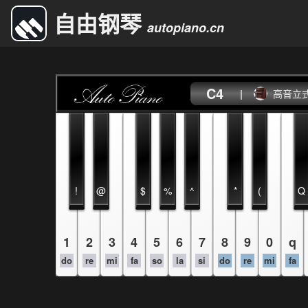
自由钢琴
autopiano.cn
C4
|
高音立
!
@
$
%
^
*
(
Q
1
2
3
4
5
6
7
8
9
0
q
do
re
mi
fa
so
la
si
do
re
mi
fa