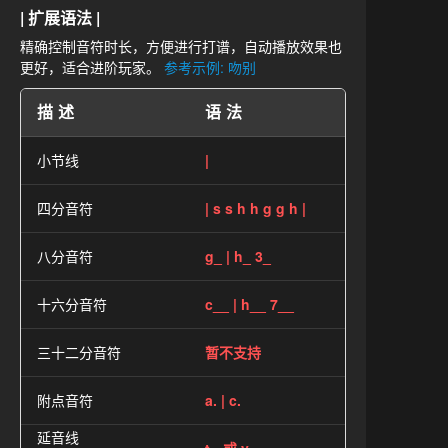
| 扩展语法 |
精确控制音符时长，方便进行打谱，自动播放效果也
更好，适合进阶玩家。
参考示例: 吻别
描述
语法
小节线
|
四分音符
| s s h h g g h |
八分音符
g_ | h_ 3_
十六分音符
c__ | h__ 7__
三十二分音符
暂不支持
附点音符
a. | c.
延音线