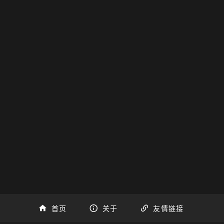
但是感觉声音太低沉或是太高，可以试试E大调（音调+
战斗紧张气氛而编出来的部分。
，弹也不好弹，所以删了，并且为了听起来违和感不重自己
听原曲
创作键盘谱
首页
关于
友情链接