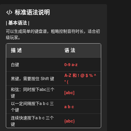
标准语法说明
| 基本语法 |
可以生成简单的键盘谱，粗略控制音符时长，适合初
级玩家。
描述
语法
白键
0-9 a-z
A-Z 和 ! @ $ % ^
黑键，需要按住 Shift 键
* (
和弦：同时按下abc三个
[abc]
键
以一定间隔按下a b c 三
a b c
个键
连续快速按下a b c 三个
{abc}
键