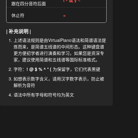
t - 或 y ~
跟在四分音符后面
休止符
=
| 补充说明 |
上述语法规则是由VirtualPiano语法和简谱语法提
炼而来，是简谱五线谱的中间形态。这种键盘谱
更方便初学者进行演奏和学习，如果您是资深专
家，建议使用简谱和五线谱等国际标准格式。
字符：
! @ $ % ^ * (
为保留字，它们代表黑键
如想表示数字含义，请用汉字数字表示，防止被
解析为音符
语法中所有字母和符号均为英文