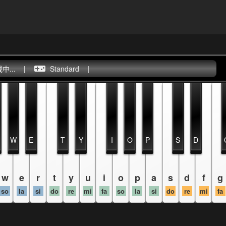
...
|
Standard
|
W
E
T
Y
I
O
P
S
D
w
e
r
t
y
u
i
o
p
a
s
d
f
g
so
la
si
do
re
mi
fa
so
la
si
do
re
mi
fa