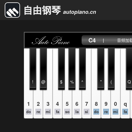
自由钢琴
autopiano.cn
C4
|
音频加载中
!
@
$
%
^
*
(
Q
1
2
3
4
5
6
7
8
9
0
q
do
re
mi
fa
so
la
si
do
re
mi
fa