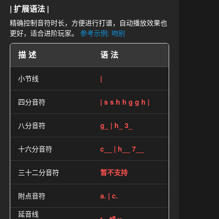
| 扩展语法 |
精确控制音符时长，方便进行打谱，自动播放效果也
更好，适合进阶玩家。
参考示例: 吻别
描述
语法
小节线
|
四分音符
| s s h h g g h |
八分音符
g_ | h_ 3_
十六分音符
c__ | h__ 7__
三十二分音符
暂不支持
附点音符
a. | c.
延音线