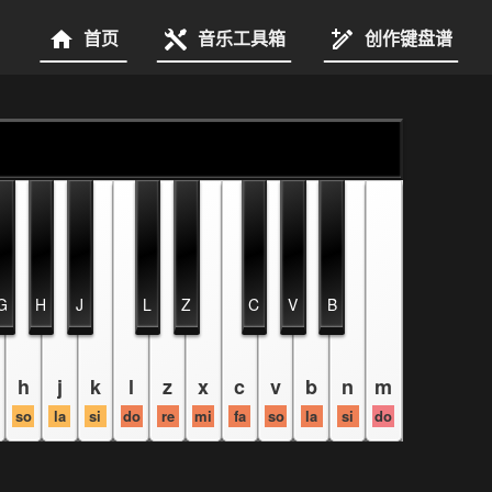
首页
音乐工具箱
创作键盘谱
G
H
J
L
Z
C
V
B
h
j
k
l
z
x
c
v
b
n
m
so
la
si
do
re
mi
fa
so
la
si
do