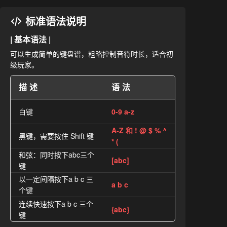
标准语法说明
| 基本语法 |
可以生成简单的键盘谱，粗略控制音符时长，适合初
级玩家。
描述
语法
白键
0-9 a-z
A-Z 和 ! @ $ % ^
黑键，需要按住 Shift 键
* (
和弦：同时按下abc三个
[abc]
键
以一定间隔按下a b c 三
a b c
个键
连续快速按下a b c 三个
{abc}
键