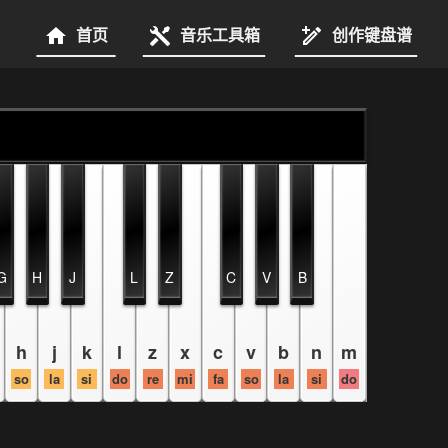
首页
音乐工具箱
创作键盘谱
G
H
J
L
Z
C
V
B
h
j
k
l
z
x
c
v
b
n
m
so
la
si
do
re
mi
fa
so
la
si
do