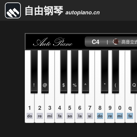
自由钢琴
autopiano.cn
C4
|
高音立
!
@
$
%
^
*
(
Q
1
2
3
4
5
6
7
8
9
0
q
do
re
mi
fa
so
la
si
do
re
mi
fa