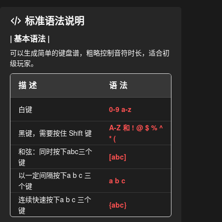
标准语法说明
| 基本语法 |
可以生成简单的键盘谱，粗略控制音符时长，适合初
级玩家。
描述
语法
白键
0-9 a-z
A-Z 和 ! @ $ % ^
黑键，需要按住 Shift 键
* (
和弦：同时按下abc三个
[abc]
键
以一定间隔按下a b c 三
a b c
个键
连续快速按下a b c 三个
{abc}
键