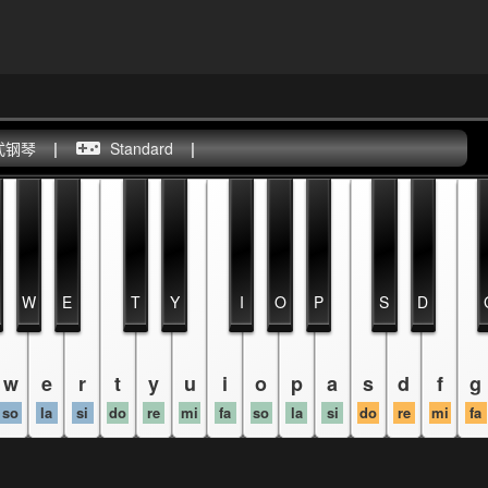
式钢琴
|
Standard
|
W
E
T
Y
I
O
P
S
D
w
e
r
t
y
u
i
o
p
a
s
d
f
g
so
la
si
do
re
mi
fa
so
la
si
do
re
mi
fa