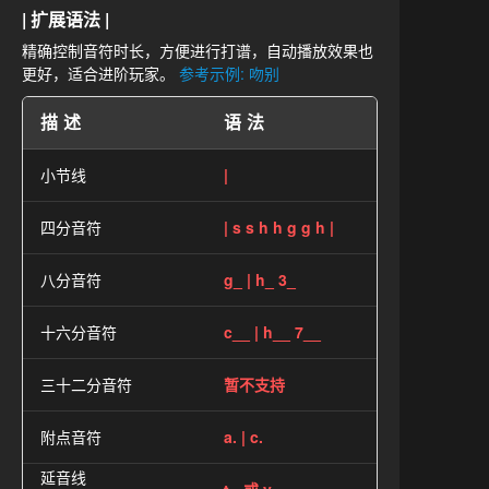
| 扩展语法 |
精确控制音符时长，方便进行打谱，自动播放效果也
更好，适合进阶玩家。
参考示例: 吻别
描述
语法
小节线
|
四分音符
| s s h h g g h |
八分音符
g_ | h_ 3_
十六分音符
c__ | h__ 7__
三十二分音符
暂不支持
附点音符
a. | c.
延音线