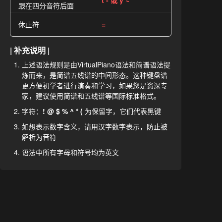
t - 或 y ~
跟在四分音符后面
休止符
=
| 补充说明 |
上述语法规则是由VirtualPiano语法和简谱语法提
炼而来，是简谱五线谱的中间形态。这种键盘谱
更方便初学者进行演奏和学习，如果您是资深专
家，建议使用简谱和五线谱等国际标准格式。
字符：
! @ $ % ^ * (
为保留字，它们代表黑键
如想表示数字含义，请用汉字数字表示，防止被
解析为音符
语法中所有字母和符号均为英文