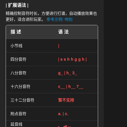
| 扩展语法 |
精确控制音符时长，方便进行打谱，自动播放效果也
更好，适合进阶玩家。
参考示例: 吻别
描述
语法
小节线
|
四分音符
| s s h h g g h |
八分音符
g_ | h_ 3_
十六分音符
c__ | h__ 7__
三十二分音符
暂不支持
附点音符
a. | c.
延音线