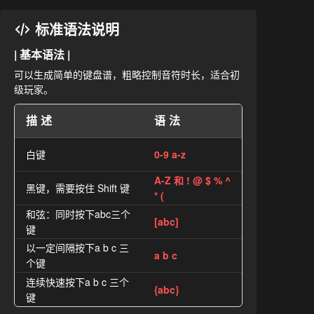
标准语法说明
| 基本语法 |
可以生成简单的键盘谱，粗略控制音符时长，适合初
级玩家。
描述
语法
白键
0-9 a-z
A-Z 和 ! @ $ % ^
黑键，需要按住 Shift 键
* (
和弦：同时按下abc三个
[abc]
键
以一定间隔按下a b c 三
a b c
个键
连续快速按下a b c 三个
{abc}
键