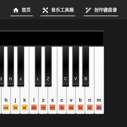
首页
音乐工具箱
创作键盘谱
G
H
J
L
Z
C
V
B
h
j
k
l
z
x
c
v
b
n
m
so
la
si
do
re
mi
fa
so
la
si
do