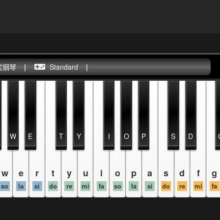
式钢琴
|
Standard
|
W
E
T
Y
I
O
P
S
D
w
e
r
t
y
u
i
o
p
a
s
d
f
g
so
la
si
do
re
mi
fa
so
la
si
do
re
mi
fa