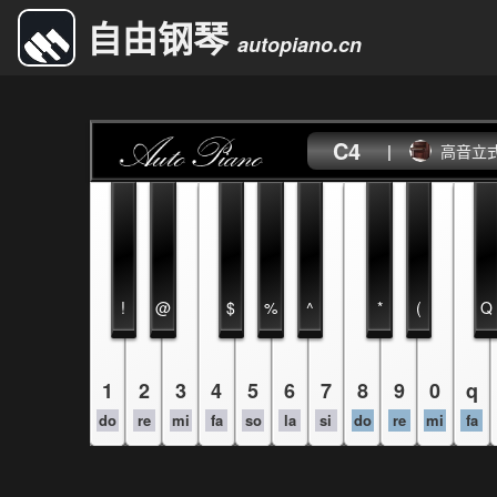
自由钢琴
autopiano.cn
C4
|
高音立
!
@
$
%
^
*
(
Q
1
2
3
4
5
6
7
8
9
0
q
do
re
mi
fa
so
la
si
do
re
mi
fa