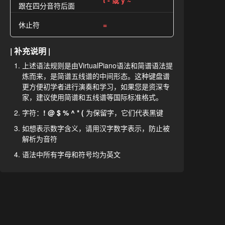
t - 或 y ~
跟在四分音符后面
休止符
=
| 补充说明 |
上述语法规则是由VirtualPiano语法和简谱语法提
炼而来，是简谱五线谱的中间形态。这种键盘谱
更方便初学者进行演奏和学习，如果您是资深专
家，建议使用简谱和五线谱等国际标准格式。
字符：
! @ $ % ^ * (
为保留字，它们代表黑键
如想表示数字含义，请用汉字数字表示，防止被
解析为音符
语法中所有字母和符号均为英文