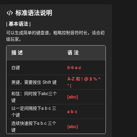
标准语法说明
| 基本语法 |
可以生成简单的键盘谱，粗略控制音符时长，适合初
级玩家。
描述
语法
白键
0-9 a-z
A-Z 和 ! @ $ % ^
黑键，需要按住 Shift 键
* (
和弦：同时按下abc三个
[abc]
键
以一定间隔按下a b c 三
a b c
个键
连续快速按下a b c 三个
{abc}
键