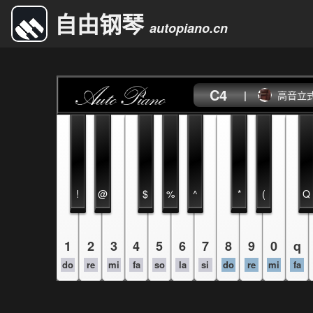
自由钢琴
autopiano.cn
C4
|
高音立
!
@
$
%
^
*
(
Q
1
2
3
4
5
6
7
8
9
0
q
do
re
mi
fa
so
la
si
do
re
mi
fa