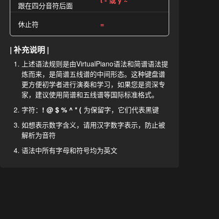
t - 或 y ~
跟在四分音符后面
休止符
=
| 补充说明 |
上述语法规则是由VirtualPiano语法和简谱语法提
炼而来，是简谱五线谱的中间形态。这种键盘谱
更方便初学者进行演奏和学习，如果您是资深专
家，建议使用简谱和五线谱等国际标准格式。
字符：
! @ $ % ^ * (
为保留字，它们代表黑键
如想表示数字含义，请用汉字数字表示，防止被
解析为音符
语法中所有字母和符号均为英文