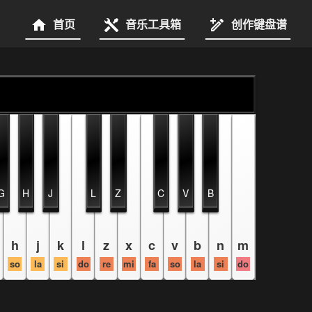
首页
音乐工具箱
创作键盘谱
G
H
J
L
Z
C
V
B
h
j
k
l
z
x
c
v
b
n
m
so
la
si
do
re
mi
fa
so
la
si
do