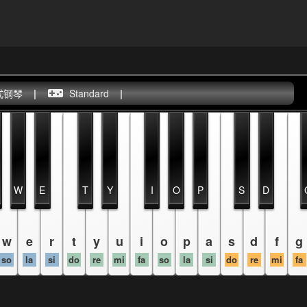
式钢琴
|
Standard
|
W
E
T
Y
I
O
P
S
D
w
e
r
t
y
u
i
o
p
a
s
d
f
g
so
la
si
do
re
mi
fa
so
la
si
do
re
mi
fa