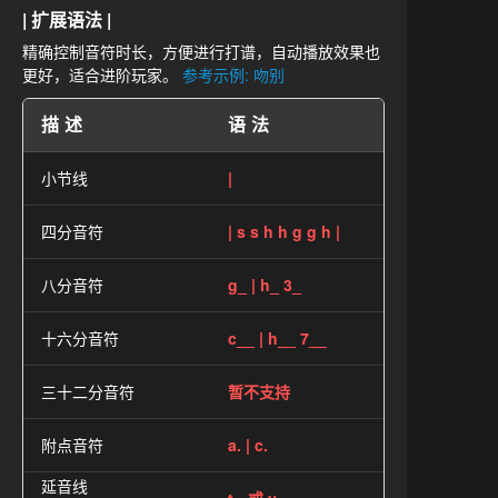
| 扩展语法 |
精确控制音符时长，方便进行打谱，自动播放效果也
更好，适合进阶玩家。
参考示例: 吻别
描述
语法
小节线
|
四分音符
| s s h h g g h |
八分音符
g_ | h_ 3_
十六分音符
c__ | h__ 7__
三十二分音符
暂不支持
附点音符
a. | c.
延音线