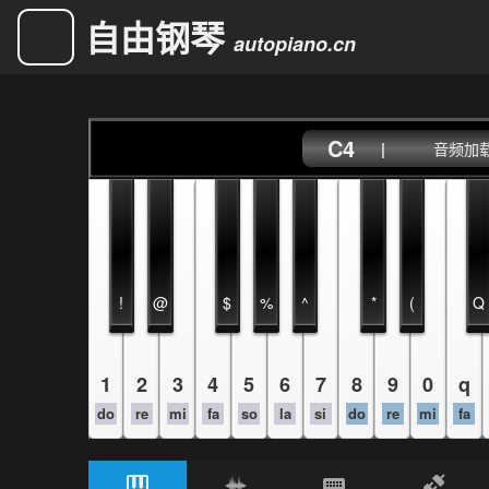
自由钢琴
autopiano.cn
C4
|
音频加载中
!
@
$
%
^
*
(
Q
1
2
3
4
5
6
7
8
9
0
q
do
re
mi
fa
so
la
si
do
re
mi
fa