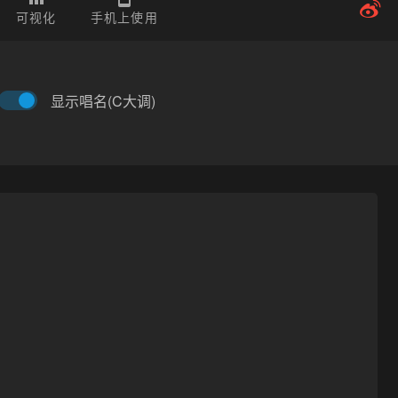
可视化
手机上使用
显示唱名(C大调)
原曲：
no
更新时间：
2022-10-31T10:59:28