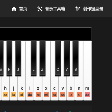
首页
音乐工具箱
创作键盘谱
G
H
J
L
Z
C
V
B
h
j
k
l
z
x
c
v
b
n
m
so
la
si
do
re
mi
fa
so
la
si
do