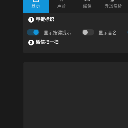
显示
声音
键位
外接设备
琴键标识
显示按键提示
显示音名
微信扫一扫
作谱：
I'm not telling :/
困难度：