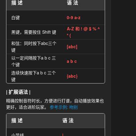
描述
语法
白键
0-9 a-z
A-Z 和 ! @ $ % ^
黑键，需要按住 Shift 键
* (
和弦：同时按下abc三个
[abc]
键
以一定间隔按下a b c 三
a b c
个键
连续快速按下a b c 三个
{abc}
键
| 扩展语法 |
精确控制音符时长，方便进行打谱，自动播放效果也
更好，适合进阶玩家。
参考示例: 吻别
描述
语法
小节线
|