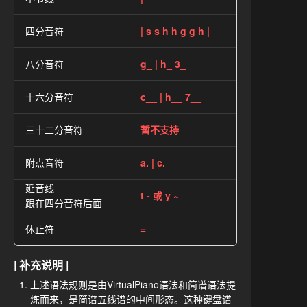
四分音符
| s s h h g g h |
八分音符
g_ | h_ 3_
十六分音符
c__ | h__ 7__
三十二分音符
暂不支持
附点音符
a. | c.
延音线
t - 或 y ~
跟在四分音符后面
休止符
=
| 补充说明 |
上述语法规则是由VirtualPiano语法和简谱语法提
炼而来，是简谱五线谱的中间形态。这种键盘谱