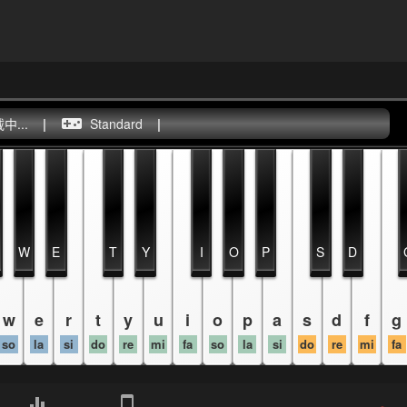
...
|
Standard
|
W
E
T
Y
I
O
P
S
D
w
e
r
t
y
u
i
o
p
a
s
d
f
g
so
la
si
do
re
mi
fa
so
la
si
do
re
mi
fa