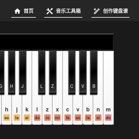
首页
音乐工具箱
创作键盘谱
G
H
J
L
Z
C
V
B
h
j
k
l
z
x
c
v
b
n
m
so
la
si
do
re
mi
fa
so
la
si
do