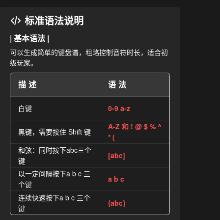
标准语法说明
| 基本语法 |
可以生成简单的键盘谱，粗略控制音符时长，适合初
级玩家。
描述
语法
白键
0-9 a-z
A-Z 和 ! @ $ % ^
黑键，需要按住 Shift 键
* (
和弦：同时按下abc三个
[abc]
键
以一定间隔按下a b c 三
a b c
个键
连续快速按下a b c 三个
{abc}
键