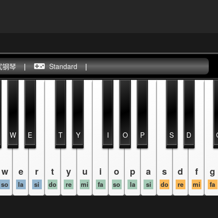
式钢琴
|
Standard
|
W
E
T
Y
I
O
P
S
D
w
e
r
t
y
u
i
o
p
a
s
d
f
g
so
la
si
do
re
mi
fa
so
la
si
do
re
mi
fa