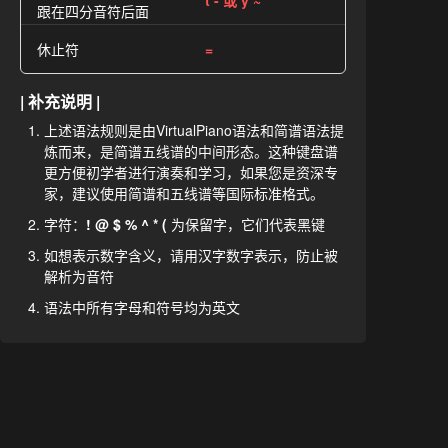
t - 或 y ~
跟在四分音符后面
休止符
=
| 补充说明 |
上述语法规则是由VirtualPiano语法和简谱语法提
炼而来，是简谱五线谱的中间形态。这种键盘谱
更方便初学者进行演奏和学习，如果您是资深专
家，建议使用简谱和五线谱等国际标准格式。
字符：
! @ $ % ^ * (
为保留字，它们代表黑键
如想表示数字含义，请用汉字数字表示，防止被
解析为音符
语法中所有字母和符号均为英文