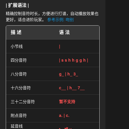
| 扩展语法 |
精确控制音符时长，方便进行打谱，自动播放效果也
更好，适合进阶玩家。
参考示例: 吻别
描述
语法
小节线
|
四分音符
| s s h h g g h |
八分音符
g_ | h_ 3_
十六分音符
c__ | h__ 7__
三十二分音符
暂不支持
附点音符
a. | c.
延音线