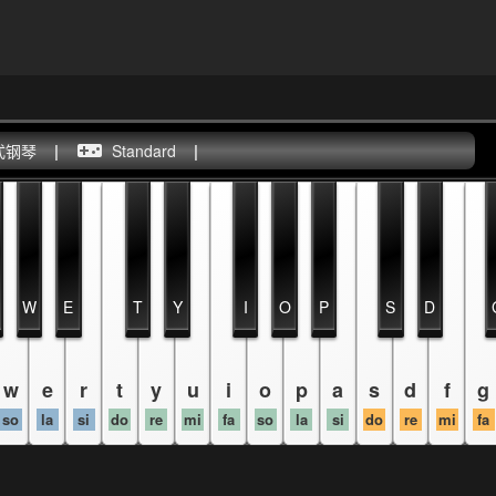
式钢琴
|
Standard
|
W
E
T
Y
I
O
P
S
D
w
e
r
t
y
u
i
o
p
a
s
d
f
g
so
la
si
do
re
mi
fa
so
la
si
do
re
mi
fa