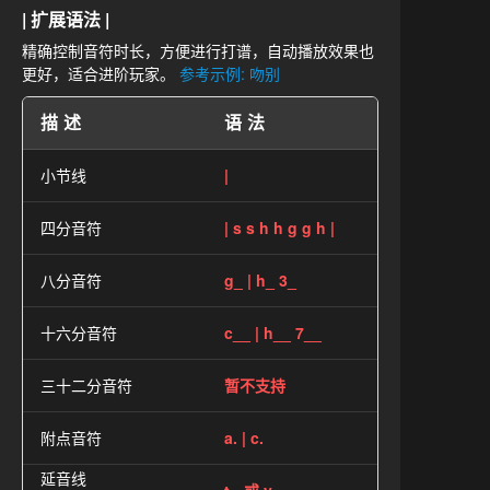
| 扩展语法 |
精确控制音符时长，方便进行打谱，自动播放效果也
更好，适合进阶玩家。
参考示例: 吻别
描述
语法
小节线
|
四分音符
| s s h h g g h |
八分音符
g_ | h_ 3_
十六分音符
c__ | h__ 7__
三十二分音符
暂不支持
附点音符
a. | c.
延音线