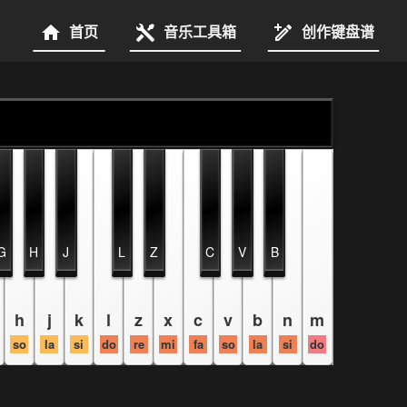
首页
音乐工具箱
创作键盘谱
G
H
J
L
Z
C
V
B
h
j
k
l
z
x
c
v
b
n
m
so
la
si
do
re
mi
fa
so
la
si
do