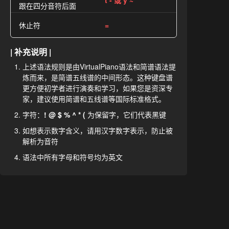
t - 或 y ~
跟在四分音符后面
休止符
=
| 补充说明 |
上述语法规则是由VirtualPiano语法和简谱语法提
炼而来，是简谱五线谱的中间形态。这种键盘谱
更方便初学者进行演奏和学习，如果您是资深专
家，建议使用简谱和五线谱等国际标准格式。
字符：
! @ $ % ^ * (
为保留字，它们代表黑键
如想表示数字含义，请用汉字数字表示，防止被
解析为音符
语法中所有字母和符号均为英文