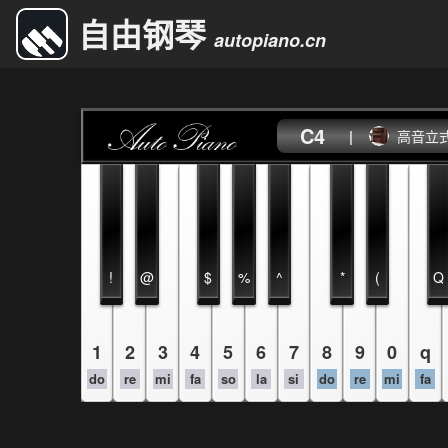
自由钢琴
autopiano.cn
C4
|
高音立
!
@
$
%
^
*
(
Q
1
2
3
4
5
6
7
8
9
0
q
do
re
mi
fa
so
la
si
do
re
mi
fa