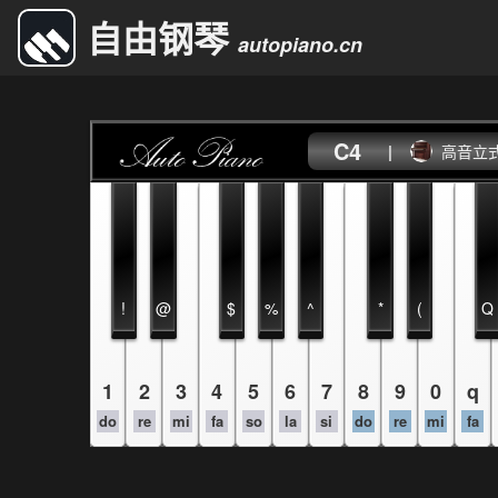
自由钢琴
autopiano.cn
C4
|
高音立
!
@
$
%
^
*
(
Q
1
2
3
4
5
6
7
8
9
0
q
do
re
mi
fa
so
la
si
do
re
mi
fa