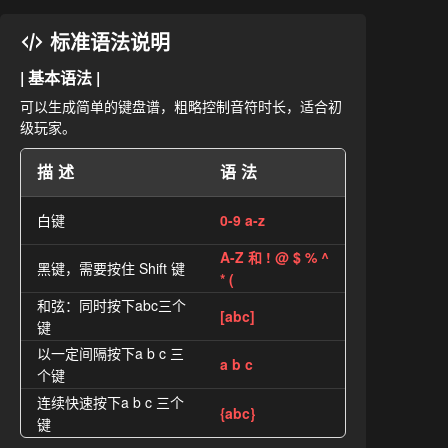
标准语法说明
| 基本语法 |
可以生成简单的键盘谱，粗略控制音符时长，适合初
级玩家。
描述
语法
白键
0-9 a-z
A-Z 和 ! @ $ % ^
黑键，需要按住 Shift 键
* (
和弦：同时按下abc三个
[abc]
键
以一定间隔按下a b c 三
a b c
个键
连续快速按下a b c 三个
{abc}
键