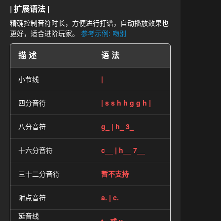
| 扩展语法 |
精确控制音符时长，方便进行打谱，自动播放效果也
更好，适合进阶玩家。
参考示例: 吻别
描述
语法
小节线
|
四分音符
| s s h h g g h |
八分音符
g_ | h_ 3_
十六分音符
c__ | h__ 7__
三十二分音符
暂不支持
附点音符
a. | c.
延音线