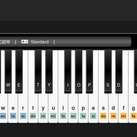
式钢琴
|
Standard
|
W
E
T
Y
I
O
P
S
D
w
e
r
t
y
u
i
o
p
a
s
d
f
g
so
la
si
do
re
mi
fa
so
la
si
do
re
mi
fa