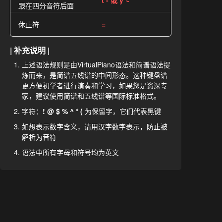
t - 或 y ~
跟在四分音符后面
休止符
=
| 补充说明 |
上述语法规则是由VirtualPiano语法和简谱语法提
炼而来，是简谱五线谱的中间形态。这种键盘谱
更方便初学者进行演奏和学习，如果您是资深专
家，建议使用简谱和五线谱等国际标准格式。
字符：
! @ $ % ^ * (
为保留字，它们代表黑键
如想表示数字含义，请用汉字数字表示，防止被
解析为音符
语法中所有字母和符号均为英文