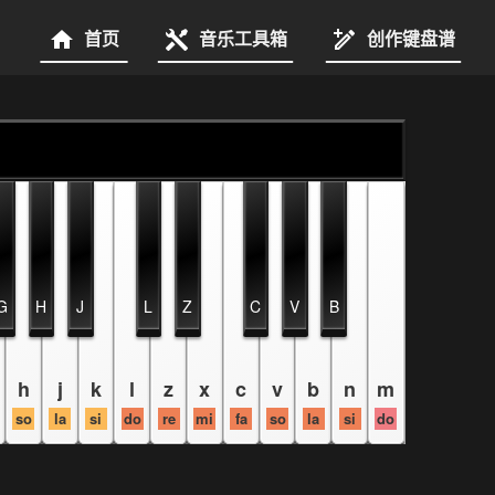
首页
音乐工具箱
创作键盘谱
G
H
J
L
Z
C
V
B
h
j
k
l
z
x
c
v
b
n
m
so
la
si
do
re
mi
fa
so
la
si
do