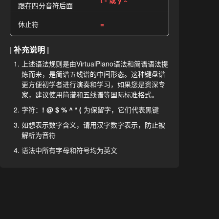
t - 或 y ~
跟在四分音符后面
休止符
=
| 补充说明 |
上述语法规则是由VirtualPiano语法和简谱语法提
炼而来，是简谱五线谱的中间形态。这种键盘谱
更方便初学者进行演奏和学习，如果您是资深专
家，建议使用简谱和五线谱等国际标准格式。
字符：
! @ $ % ^ * (
为保留字，它们代表黑键
如想表示数字含义，请用汉字数字表示，防止被
解析为音符
语法中所有字母和符号均为英文