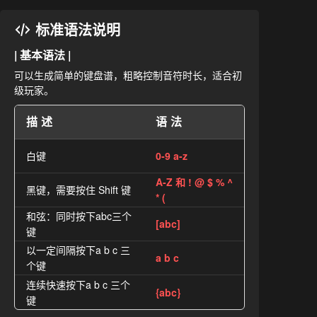
标准语法说明
| 基本语法 |
可以生成简单的键盘谱，粗略控制音符时长，适合初
级玩家。
描述
语法
白键
0-9 a-z
A-Z 和 ! @ $ % ^
黑键，需要按住 Shift 键
* (
和弦：同时按下abc三个
[abc]
键
以一定间隔按下a b c 三
a b c
个键
连续快速按下a b c 三个
{abc}
键