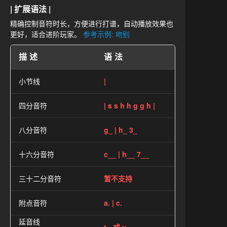
| 扩展语法 |
精确控制音符时长，方便进行打谱，自动播放效果也
更好，适合进阶玩家。
参考示例: 吻别
描述
语法
小节线
|
四分音符
| s s h h g g h |
八分音符
g_ | h_ 3_
十六分音符
c__ | h__ 7__
三十二分音符
暂不支持
附点音符
a. | c.
延音线