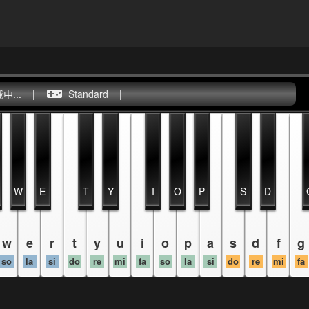
...
|
Standard
|
W
E
T
Y
I
O
P
S
D
w
e
r
t
y
u
i
o
p
a
s
d
f
g
so
la
si
do
re
mi
fa
so
la
si
do
re
mi
fa