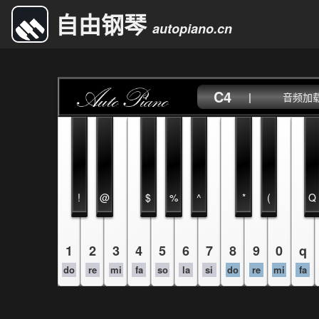
自由钢琴
autopiano.cn
C4
|
音频加载中
!
@
$
%
^
*
(
Q
1
2
3
4
5
6
7
8
9
0
q
do
re
mi
fa
so
la
si
do
re
mi
fa