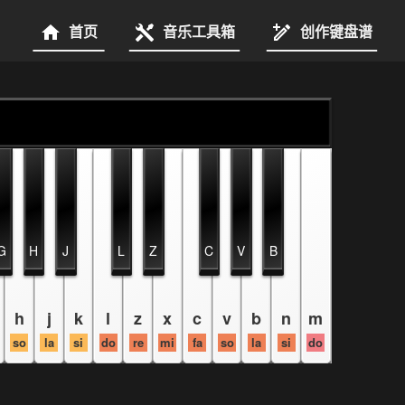
首页
音乐工具箱
创作键盘谱
G
H
J
L
Z
C
V
B
h
j
k
l
z
x
c
v
b
n
m
so
la
si
do
re
mi
fa
so
la
si
do