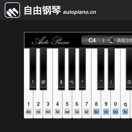
自由钢琴
autopiano.cn
C4
|
高音立
!
@
$
%
^
*
(
Q
1
2
3
4
5
6
7
8
9
0
q
do
re
mi
fa
so
la
si
do
re
mi
fa