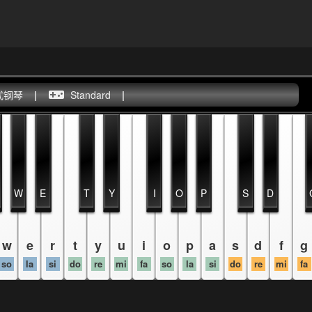
式钢琴
|
Standard
|
W
E
T
Y
I
O
P
S
D
w
e
r
t
y
u
i
o
p
a
s
d
f
g
so
la
si
do
re
mi
fa
so
la
si
do
re
mi
fa