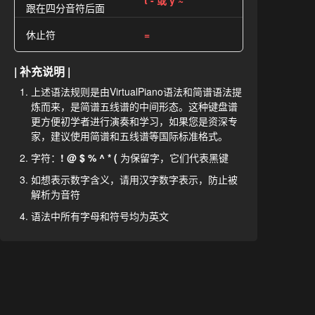
t - 或 y ~
跟在四分音符后面
休止符
=
| 补充说明 |
上述语法规则是由VirtualPiano语法和简谱语法提
炼而来，是简谱五线谱的中间形态。这种键盘谱
更方便初学者进行演奏和学习，如果您是资深专
家，建议使用简谱和五线谱等国际标准格式。
字符：
! @ $ % ^ * (
为保留字，它们代表黑键
如想表示数字含义，请用汉字数字表示，防止被
解析为音符
语法中所有字母和符号均为英文