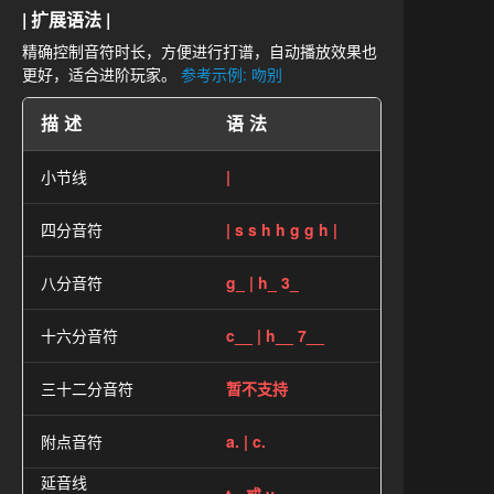
| 扩展语法 |
精确控制音符时长，方便进行打谱，自动播放效果也
更好，适合进阶玩家。
参考示例: 吻别
描述
语法
小节线
|
四分音符
| s s h h g g h |
八分音符
g_ | h_ 3_
十六分音符
c__ | h__ 7__
三十二分音符
暂不支持
附点音符
a. | c.
延音线