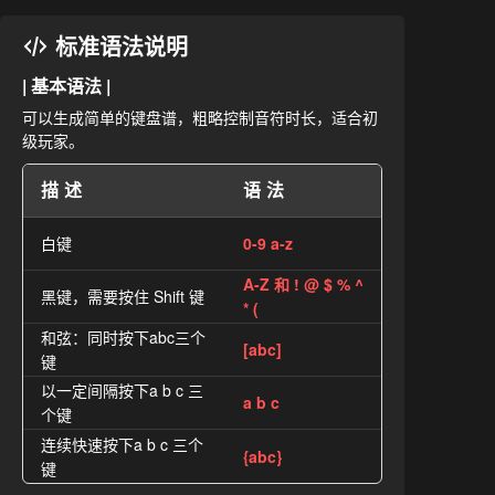
标准语法说明
| 基本语法 |
可以生成简单的键盘谱，粗略控制音符时长，适合初
级玩家。
描述
语法
白键
0-9 a-z
A-Z 和 ! @ $ % ^
黑键，需要按住 Shift 键
* (
和弦：同时按下abc三个
[abc]
键
以一定间隔按下a b c 三
a b c
个键
连续快速按下a b c 三个
{abc}
键