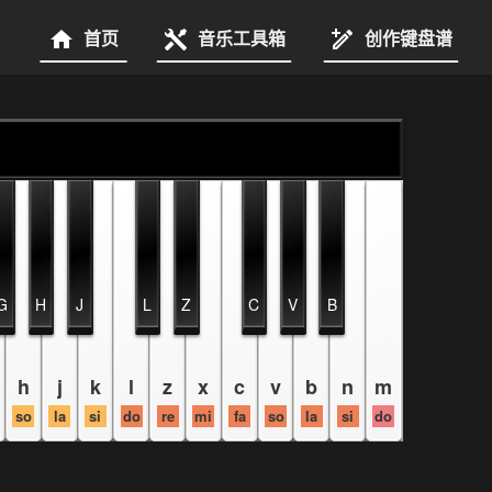
首页
音乐工具箱
创作键盘谱
G
H
J
L
Z
C
V
B
h
j
k
l
z
x
c
v
b
n
m
so
la
si
do
re
mi
fa
so
la
si
do