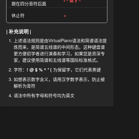
t - 或 y ~
跟在四分音符后面
休止符
=
| 补充说明 |
上述语法规则是由VirtualPiano语法和简谱语法提
炼而来，是简谱五线谱的中间形态。这种键盘谱
更方便初学者进行演奏和学习，如果您是资深专
家，建议使用简谱和五线谱等国际标准格式。
字符：
! @ $ % ^ * (
为保留字，它们代表黑键
如想表示数字含义，请用汉字数字表示，防止被
解析为音符
语法中所有字母和符号均为英文