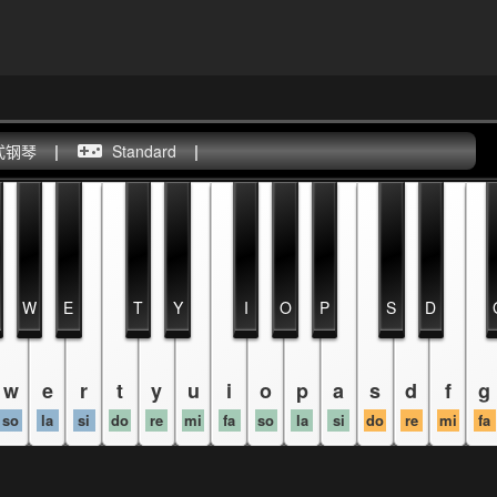
式钢琴
|
Standard
|
W
E
T
Y
I
O
P
S
D
w
e
r
t
y
u
i
o
p
a
s
d
f
g
so
la
si
do
re
mi
fa
so
la
si
do
re
mi
fa