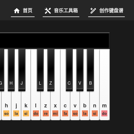
首页
音乐工具箱
创作键盘谱
G
H
J
L
Z
C
V
B
h
j
k
l
z
x
c
v
b
n
m
so
la
si
do
re
mi
fa
so
la
si
do