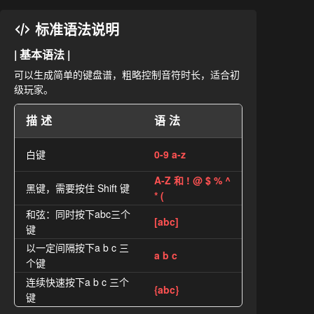
标准语法说明
| 基本语法 |
可以生成简单的键盘谱，粗略控制音符时长，适合初
级玩家。
描述
语法
白键
0-9 a-z
A-Z 和 ! @ $ % ^
黑键，需要按住 Shift 键
* (
和弦：同时按下abc三个
[abc]
键
以一定间隔按下a b c 三
a b c
个键
连续快速按下a b c 三个
{abc}
键