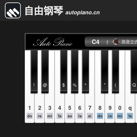
自由钢琴
autopiano.cn
C4
|
高音立
!
@
$
%
^
*
(
Q
1
2
3
4
5
6
7
8
9
0
q
do
re
mi
fa
so
la
si
do
re
mi
fa