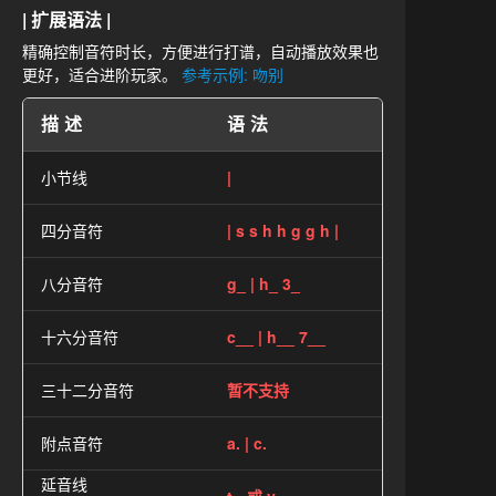
| 扩展语法 |
精确控制音符时长，方便进行打谱，自动播放效果也
更好，适合进阶玩家。
参考示例: 吻别
描述
语法
小节线
|
四分音符
| s s h h g g h |
八分音符
g_ | h_ 3_
十六分音符
c__ | h__ 7__
三十二分音符
暂不支持
附点音符
a. | c.
延音线