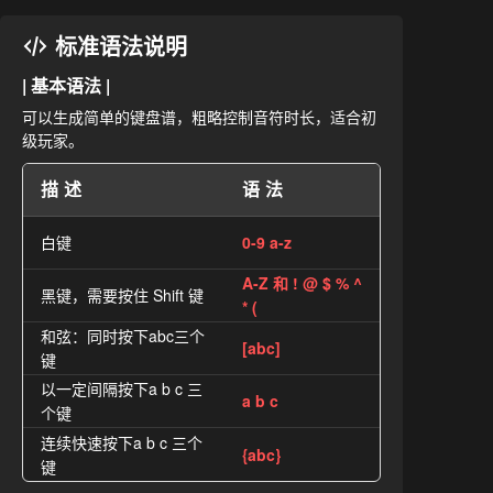
标准语法说明
| 基本语法 |
可以生成简单的键盘谱，粗略控制音符时长，适合初
级玩家。
描述
语法
白键
0-9 a-z
A-Z 和 ! @ $ % ^
黑键，需要按住 Shift 键
* (
和弦：同时按下abc三个
[abc]
键
以一定间隔按下a b c 三
a b c
个键
连续快速按下a b c 三个
{abc}
键