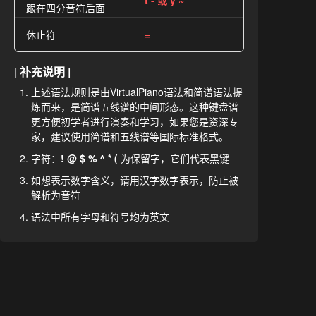
t - 或 y ~
跟在四分音符后面
休止符
=
| 补充说明 |
上述语法规则是由VirtualPiano语法和简谱语法提
炼而来，是简谱五线谱的中间形态。这种键盘谱
更方便初学者进行演奏和学习，如果您是资深专
家，建议使用简谱和五线谱等国际标准格式。
字符：
! @ $ % ^ * (
为保留字，它们代表黑键
如想表示数字含义，请用汉字数字表示，防止被
解析为音符
语法中所有字母和符号均为英文