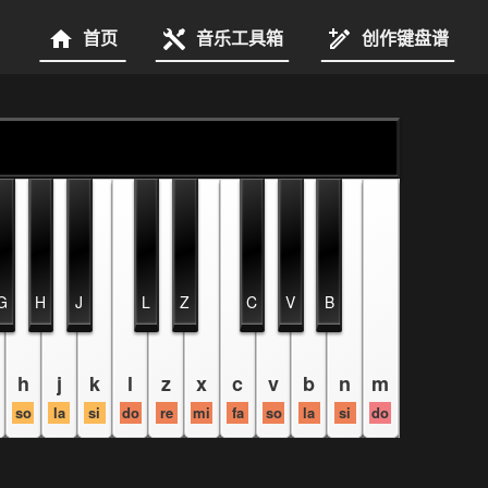
首页
音乐工具箱
创作键盘谱
G
H
J
L
Z
C
V
B
h
j
k
l
z
x
c
v
b
n
m
so
la
si
do
re
mi
fa
so
la
si
do