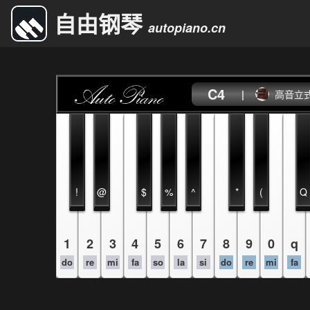
自由钢琴
autopiano.cn
C4
|
高音立
!
@
$
%
^
*
(
Q
1
2
3
4
5
6
7
8
9
0
q
do
re
mi
fa
so
la
si
do
re
mi
fa