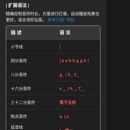
| 扩展语法 |
精确控制音符时长，方便进行打谱，自动播放效果也
更好，适合进阶玩家。
参考示例: 吻别
描述
语法
小节线
|
四分音符
| s s h h g g h |
八分音符
g_ | h_ 3_
十六分音符
c__ | h__ 7__
三十二分音符
暂不支持
附点音符
a. | c.
延音线