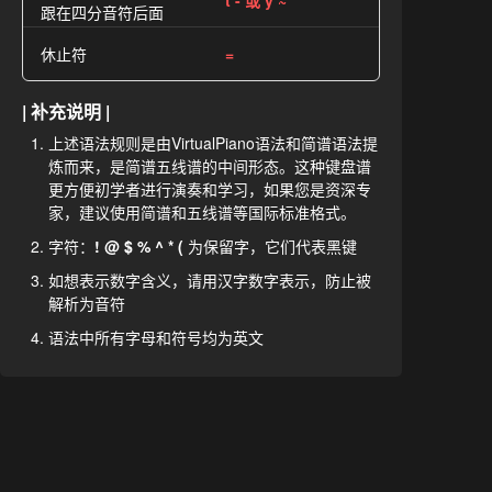
t - 或 y ~
跟在四分音符后面
休止符
=
| 补充说明 |
上述语法规则是由VirtualPiano语法和简谱语法提
炼而来，是简谱五线谱的中间形态。这种键盘谱
更方便初学者进行演奏和学习，如果您是资深专
家，建议使用简谱和五线谱等国际标准格式。
字符：
! @ $ % ^ * (
为保留字，它们代表黑键
如想表示数字含义，请用汉字数字表示，防止被
解析为音符
语法中所有字母和符号均为英文