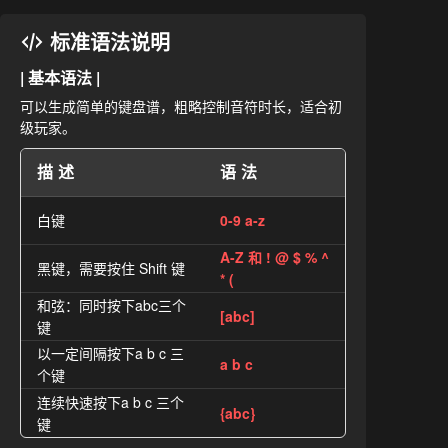
标准语法说明
| 基本语法 |
可以生成简单的键盘谱，粗略控制音符时长，适合初
级玩家。
描述
语法
白键
0-9 a-z
A-Z 和 ! @ $ % ^
黑键，需要按住 Shift 键
* (
和弦：同时按下abc三个
[abc]
键
以一定间隔按下a b c 三
a b c
个键
连续快速按下a b c 三个
{abc}
键