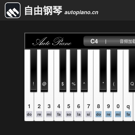
自由钢琴
autopiano.cn
C4
|
音频加载中
!
@
$
%
^
*
(
Q
1
2
3
4
5
6
7
8
9
0
q
do
re
mi
fa
so
la
si
do
re
mi
fa