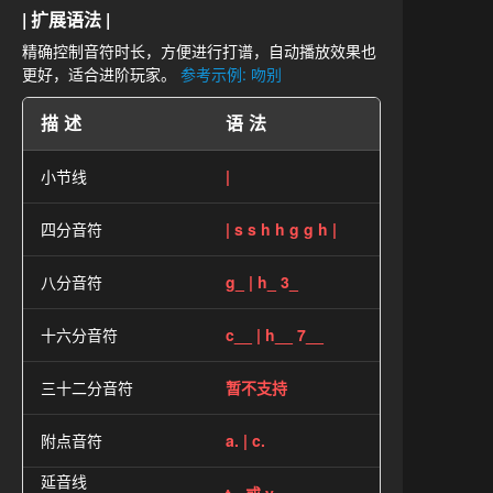
| 扩展语法 |
精确控制音符时长，方便进行打谱，自动播放效果也
更好，适合进阶玩家。
参考示例: 吻别
描述
语法
小节线
|
四分音符
| s s h h g g h |
八分音符
g_ | h_ 3_
十六分音符
c__ | h__ 7__
三十二分音符
暂不支持
附点音符
a. | c.
延音线