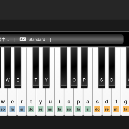
...
|
Standard
|
W
E
T
Y
I
O
P
S
D
w
e
r
t
y
u
i
o
p
a
s
d
f
g
so
la
si
do
re
mi
fa
so
la
si
do
re
mi
fa