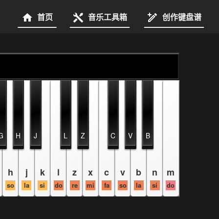
首页
音乐工具箱
创作键盘谱
G
H
J
L
Z
C
V
B
h
j
k
l
z
x
c
v
b
n
m
so
la
si
do
re
mi
fa
so
la
si
do