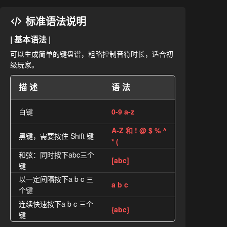
标准语法说明
| 基本语法 |
可以生成简单的键盘谱，粗略控制音符时长，适合初
级玩家。
描述
语法
白键
0-9 a-z
A-Z 和 ! @ $ % ^
黑键，需要按住 Shift 键
* (
和弦：同时按下abc三个
[abc]
键
以一定间隔按下a b c 三
a b c
个键
连续快速按下a b c 三个
{abc}
键