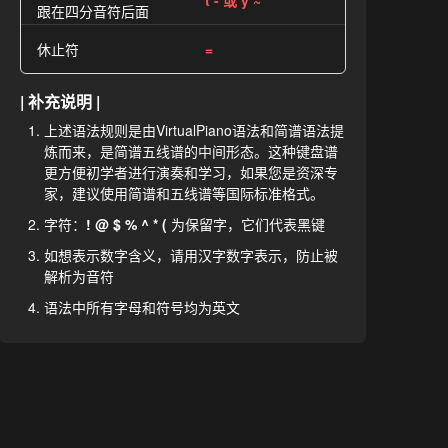
t - 或 y ~
跟在四分音符后面
休止符
=
| 补充说明 |
上述语法规则是由VirtualPiano语法和简谱语法提
炼而来，是简谱五线谱的中间形态。这种键盘谱
更方便初学者进行演奏和学习，如果您是资深专
家，建议使用简谱和五线谱等国际标准格式。
字符：
! @ $ % ^ * (
为保留字，它们代表黑键
如想表示数字含义，请用汉字数字表示，防止被
解析为音符
语法中所有字母和符号均为英文