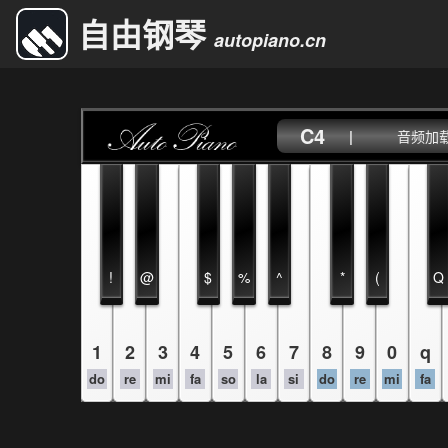
自由钢琴
autopiano.cn
C4
|
音频加载中
!
@
$
%
^
*
(
Q
1
2
3
4
5
6
7
8
9
0
q
do
re
mi
fa
so
la
si
do
re
mi
fa