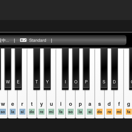
...
|
Standard
|
W
E
T
Y
I
O
P
S
D
w
e
r
t
y
u
i
o
p
a
s
d
f
g
so
la
si
do
re
mi
fa
so
la
si
do
re
mi
fa