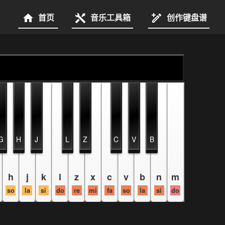
首页
音乐工具箱
创作键盘谱
G
H
J
L
Z
C
V
B
h
j
k
l
z
x
c
v
b
n
m
so
la
si
do
re
mi
fa
so
la
si
do