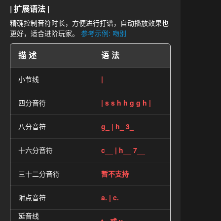
| 扩展语法 |
精确控制音符时长，方便进行打谱，自动播放效果也
更好，适合进阶玩家。
参考示例: 吻别
描述
语法
小节线
|
四分音符
| s s h h g g h |
八分音符
g_ | h_ 3_
十六分音符
c__ | h__ 7__
三十二分音符
暂不支持
附点音符
a. | c.
延音线