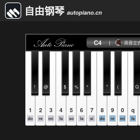
自由钢琴
autopiano.cn
C4
|
高音立
!
@
$
%
^
*
(
Q
1
2
3
4
5
6
7
8
9
0
q
do
re
mi
fa
so
la
si
do
re
mi
fa