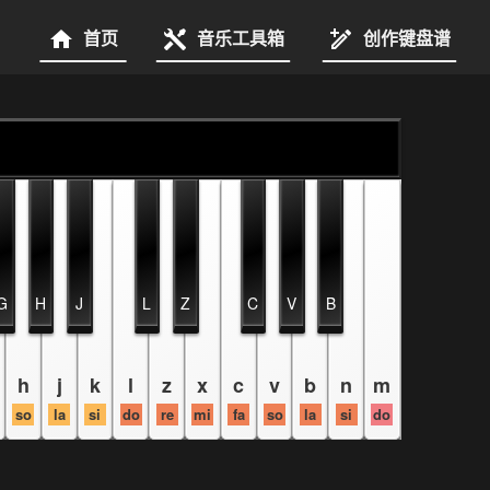
首页
音乐工具箱
创作键盘谱
G
H
J
L
Z
C
V
B
h
j
k
l
z
x
c
v
b
n
m
so
la
si
do
re
mi
fa
so
la
si
do