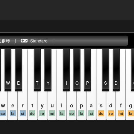
式钢琴
|
Standard
|
W
E
T
Y
I
O
P
S
D
w
e
r
t
y
u
i
o
p
a
s
d
f
g
so
la
si
do
re
mi
fa
so
la
si
do
re
mi
fa