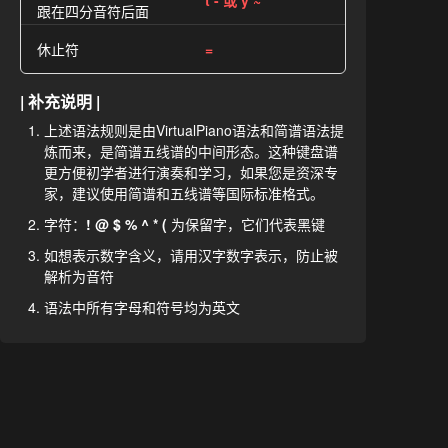
t - 或 y ~
跟在四分音符后面
休止符
=
| 补充说明 |
上述语法规则是由VirtualPiano语法和简谱语法提
炼而来，是简谱五线谱的中间形态。这种键盘谱
更方便初学者进行演奏和学习，如果您是资深专
家，建议使用简谱和五线谱等国际标准格式。
字符：
! @ $ % ^ * (
为保留字，它们代表黑键
如想表示数字含义，请用汉字数字表示，防止被
解析为音符
语法中所有字母和符号均为英文