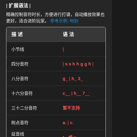
| 扩展语法 |
精确控制音符时长，方便进行打谱，自动播放效果也
更好，适合进阶玩家。
参考示例: 吻别
描述
语法
小节线
|
四分音符
| s s h h g g h |
八分音符
g_ | h_ 3_
十六分音符
c__ | h__ 7__
三十二分音符
暂不支持
附点音符
a. | c.
延音线