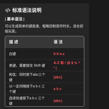
标准语法说明
| 基本语法 |
可以生成简单的键盘谱，粗略控制音符时长，适合初
级玩家。
描述
语法
白键
0-9 a-z
A-Z 和 ! @ $ % ^
黑键，需要按住 Shift 键
* (
和弦：同时按下abc三个
[abc]
键
以一定间隔按下a b c 三
a b c
个键
连续快速按下a b c 三个
{abc}
键