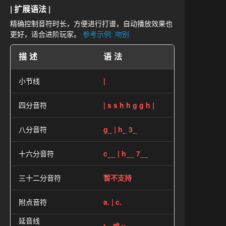
| 扩展语法 |
精确控制音符时长，方便进行打谱，自动播放效果也
更好，适合进阶玩家。
参考示例: 吻别
描述
语法
小节线
|
四分音符
| s s h h g g h |
八分音符
g_ | h_ 3_
十六分音符
c__ | h__ 7__
三十二分音符
暂不支持
附点音符
a. | c.
延音线