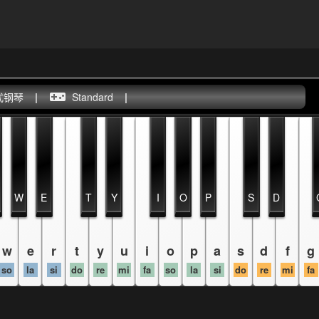
式钢琴
|
Standard
|
W
E
T
Y
I
O
P
S
D
w
e
r
t
y
u
i
o
p
a
s
d
f
g
so
la
si
do
re
mi
fa
so
la
si
do
re
mi
fa