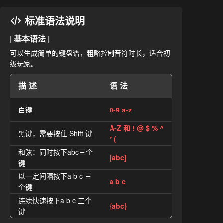
标准语法说明
| 基本语法 |
可以生成简单的键盘谱，粗略控制音符时长，适合初
级玩家。
描述
语法
白键
0-9 a-z
A-Z 和 ! @ $ % ^
黑键，需要按住 Shift 键
* (
和弦：同时按下abc三个
[abc]
键
以一定间隔按下a b c 三
a b c
个键
连续快速按下a b c 三个
{abc}
键