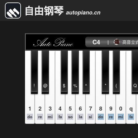
自由钢琴
autopiano.cn
C4
|
高音立
!
@
$
%
^
*
(
Q
1
2
3
4
5
6
7
8
9
0
q
do
re
mi
fa
so
la
si
do
re
mi
fa