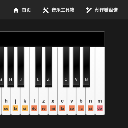
首页
音乐工具箱
创作键盘谱
G
H
J
L
Z
C
V
B
h
j
k
l
z
x
c
v
b
n
m
so
la
si
do
re
mi
fa
so
la
si
do