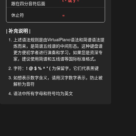
t - 或 y ~
跟在四分音符后面
休止符
=
| 补充说明 |
上述语法规则是由VirtualPiano语法和简谱语法提
炼而来，是简谱五线谱的中间形态。这种键盘谱
更方便初学者进行演奏和学习，如果您是资深专
家，建议使用简谱和五线谱等国际标准格式。
字符：
! @ $ % ^ * (
为保留字，它们代表黑键
如想表示数字含义，请用汉字数字表示，防止被
解析为音符
语法中所有字母和符号均为英文