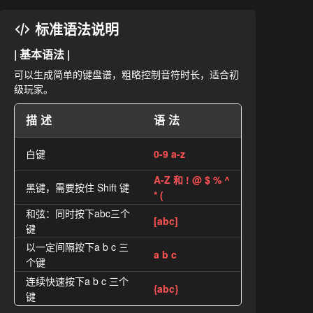
标准语法说明
| 基本语法 |
可以生成简单的键盘谱，粗略控制音符时长，适合初
级玩家。
描述
语法
白键
0-9 a-z
A-Z 和 ! @ $ % ^
黑键，需要按住 Shift 键
* (
和弦：同时按下abc三个
[abc]
键
以一定间隔按下a b c 三
a b c
个键
连续快速按下a b c 三个
{abc}
键