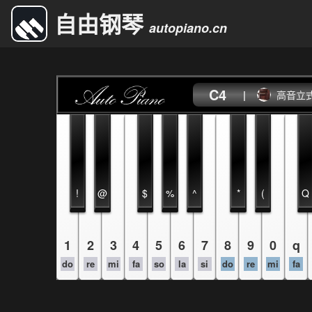
自由钢琴
autopiano.cn
C4
|
高音立
!
@
$
%
^
*
(
Q
1
2
3
4
5
6
7
8
9
0
q
do
re
mi
fa
so
la
si
do
re
mi
fa