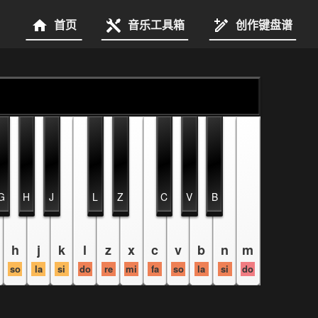
首页
音乐工具箱
创作键盘谱
G
H
J
L
Z
C
V
B
h
j
k
l
z
x
c
v
b
n
m
so
la
si
do
re
mi
fa
so
la
si
do