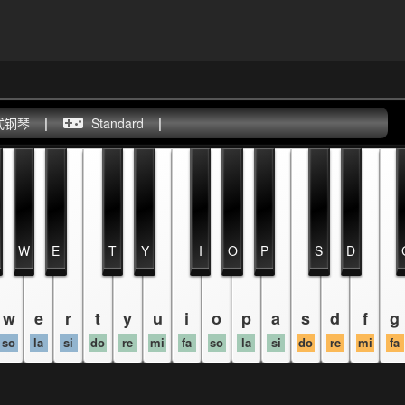
式钢琴
|
Standard
|
W
E
T
Y
I
O
P
S
D
w
e
r
t
y
u
i
o
p
a
s
d
f
g
so
la
si
do
re
mi
fa
so
la
si
do
re
mi
fa