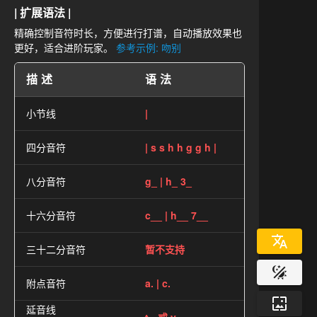
| 扩展语法 |
精确控制音符时长，方便进行打谱，自动播放效果也
更好，适合进阶玩家。
参考示例: 吻别
描述
语法
小节线
|
四分音符
| s s h h g g h |
八分音符
g_ | h_ 3_
十六分音符
c__ | h__ 7__
三十二分音符
暂不支持
附点音符
a. | c.
延音线