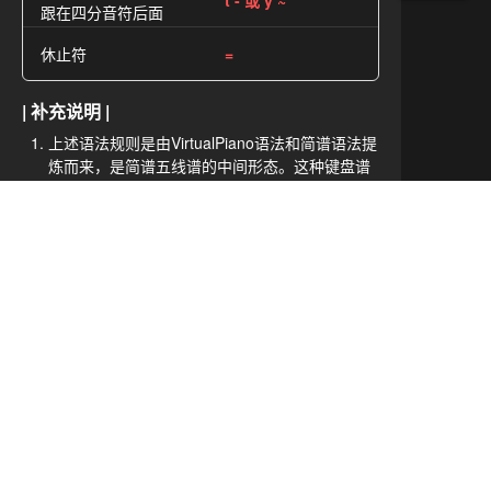
t - 或 y ~
跟在四分音符后面
休止符
=
| 补充说明 |
上述语法规则是由VirtualPiano语法和简谱语法提
炼而来，是简谱五线谱的中间形态。这种键盘谱
更方便初学者进行演奏和学习，如果您是资深专
家，建议使用简谱和五线谱等国际标准格式。
字符：
! @ $ % ^ * (
为保留字，它们代表黑键
如想表示数字含义，请用汉字数字表示，防止被
解析为音符
语法中所有字母和符号均为英文