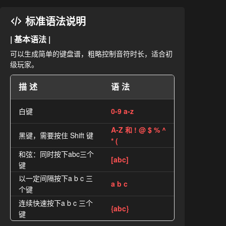
标准语法说明
| 基本语法 |
可以生成简单的键盘谱，粗略控制音符时长，适合初
级玩家。
描述
语法
白键
0-9 a-z
A-Z 和 ! @ $ % ^
黑键，需要按住 Shift 键
* (
和弦：同时按下abc三个
[abc]
键
以一定间隔按下a b c 三
a b c
个键
连续快速按下a b c 三个
{abc}
键