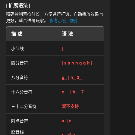
| 扩展语法 |
精确控制音符时长，方便进行打谱，自动播放效果也
更好，适合进阶玩家。
参考示例: 吻别
描述
语法
小节线
|
四分音符
| s s h h g g h |
八分音符
g_ | h_ 3_
十六分音符
c__ | h__ 7__
三十二分音符
暂不支持
附点音符
a. | c.
延音线