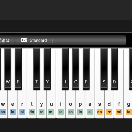
式钢琴
|
Standard
|
W
E
T
Y
I
O
P
S
D
w
e
r
t
y
u
i
o
p
a
s
d
f
g
so
la
si
do
re
mi
fa
so
la
si
do
re
mi
fa