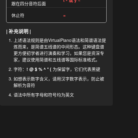
t - 或 y ~
跟在四分音符后面
休止符
=
| 补充说明 |
上述语法规则是由VirtualPiano语法和简谱语法提
炼而来，是简谱五线谱的中间形态。这种键盘谱
更方便初学者进行演奏和学习，如果您是资深专
家，建议使用简谱和五线谱等国际标准格式。
字符：
! @ $ % ^ * (
为保留字，它们代表黑键
如想表示数字含义，请用汉字数字表示，防止被
解析为音符
语法中所有字母和符号均为英文