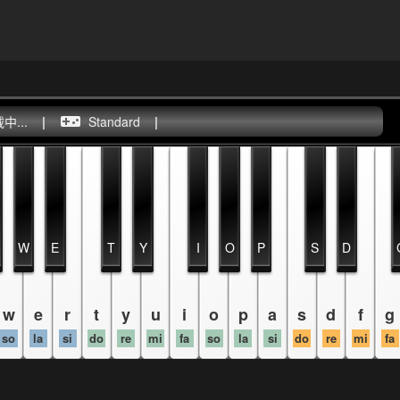
...
|
Standard
|
W
E
T
Y
I
O
P
S
D
w
e
r
t
y
u
i
o
p
a
s
d
f
g
so
la
si
do
re
mi
fa
so
la
si
do
re
mi
fa