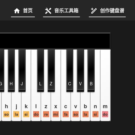
首页
音乐工具箱
创作键盘谱
G
H
J
L
Z
C
V
B
h
j
k
l
z
x
c
v
b
n
m
so
la
si
do
re
mi
fa
so
la
si
do