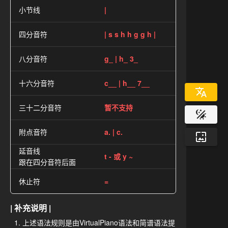
小节线
|
四分音符
| s s h h g g h |
八分音符
g_ | h_ 3_
十六分音符
c__ | h__ 7__
三十二分音符
暂不支持
附点音符
a. | c.
延音线
t - 或 y ~
跟在四分音符后面
休止符
=
| 补充说明 |
上述语法规则是由VirtualPiano语法和简谱语法提