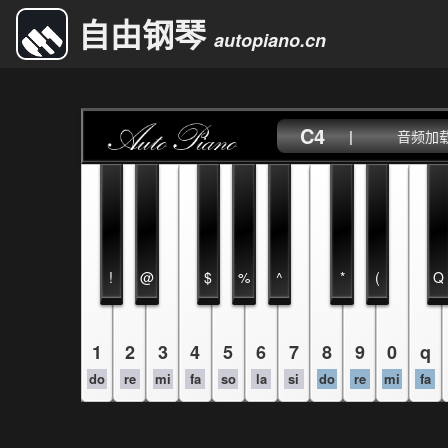
自由钢琴
autopiano.cn
C4
|
音频加载中
!
@
$
%
^
*
(
Q
1
2
3
4
5
6
7
8
9
0
q
do
re
mi
fa
so
la
si
do
re
mi
fa