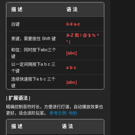
描述
语法
白键
0-9 a-z
A-Z 和 ! @ $ % ^
黑键，需要按住 Shift 键
* (
和弦：同时按下abc三个
[abc]
键
以一定间隔按下a b c 三
a b c
个键
连续快速按下a b c 三个
{abc}
键
| 扩展语法 |
精确控制音符时长，方便进行打谱，自动播放效果也
更好，适合进阶玩家。
参考示例: 吻别
描述
语法