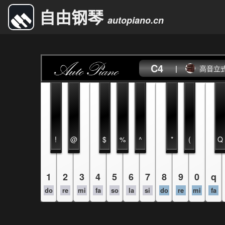
自由钢琴
autopiano.cn
C4
|
高音立
!
@
$
%
^
*
(
Q
1
2
3
4
5
6
7
8
9
0
q
do
re
mi
fa
so
la
si
do
re
mi
fa