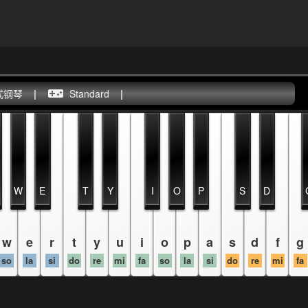
式钢琴
|
Standard
|
W
E
T
Y
I
O
P
S
D
w
e
r
t
y
u
i
o
p
a
s
d
f
g
so
la
si
do
re
mi
fa
so
la
si
do
re
mi
fa