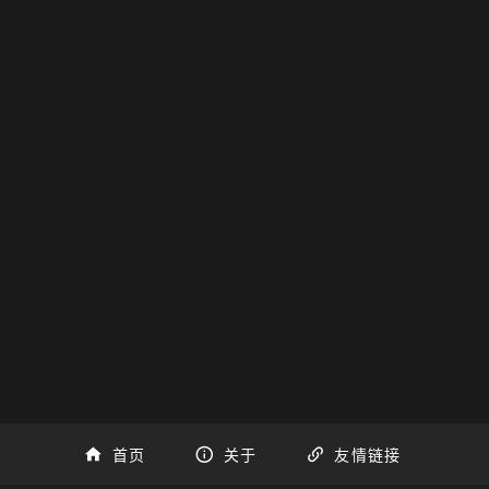
前就很喜欢这首歌，然后又看了最后的玫瑰，突然觉得升
听原曲
创作键盘谱
首页
关于
友情链接