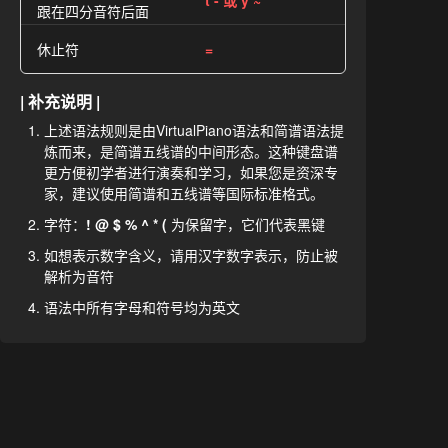
t - 或 y ~
跟在四分音符后面
休止符
=
| 补充说明 |
上述语法规则是由VirtualPiano语法和简谱语法提
炼而来，是简谱五线谱的中间形态。这种键盘谱
更方便初学者进行演奏和学习，如果您是资深专
家，建议使用简谱和五线谱等国际标准格式。
字符：
! @ $ % ^ * (
为保留字，它们代表黑键
如想表示数字含义，请用汉字数字表示，防止被
解析为音符
语法中所有字母和符号均为英文