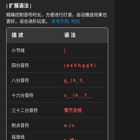
| 扩展语法 |
精确控制音符时长，方便进行打谱，自动播放效果也
更好，适合进阶玩家。
参考示例: 吻别
描述
语法
小节线
|
四分音符
| s s h h g g h |
八分音符
g_ | h_ 3_
十六分音符
c__ | h__ 7__
三十二分音符
暂不支持
附点音符
a. | c.
延音线