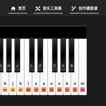
首页
音乐工具箱
创作键盘谱
G
H
J
L
Z
C
V
B
h
j
k
l
z
x
c
v
b
n
m
so
la
si
do
re
mi
fa
so
la
si
do