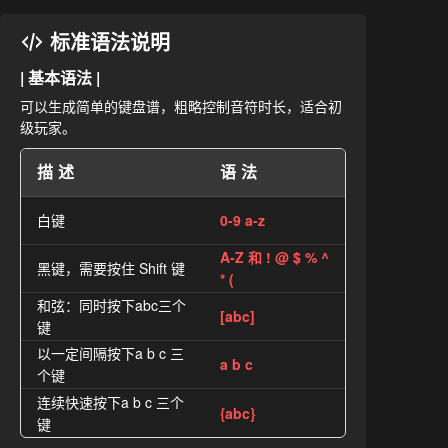
标准语法说明
| 基本语法 |
可以生成简单的键盘谱，粗略控制音符时长，适合初
级玩家。
描述
语法
白键
0-9 a-z
A-Z 和 ! @ $ % ^
黑键，需要按住 Shift 键
* (
和弦：同时按下abc三个
[abc]
键
以一定间隔按下a b c 三
a b c
个键
连续快速按下a b c 三个
{abc}
键