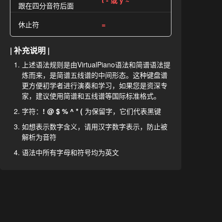
t - 或 y ~
跟在四分音符后面
休止符
=
| 补充说明 |
上述语法规则是由VirtualPiano语法和简谱语法提
炼而来，是简谱五线谱的中间形态。这种键盘谱
更方便初学者进行演奏和学习，如果您是资深专
家，建议使用简谱和五线谱等国际标准格式。
字符：
! @ $ % ^ * (
为保留字，它们代表黑键
如想表示数字含义，请用汉字数字表示，防止被
解析为音符
语法中所有字母和符号均为英文