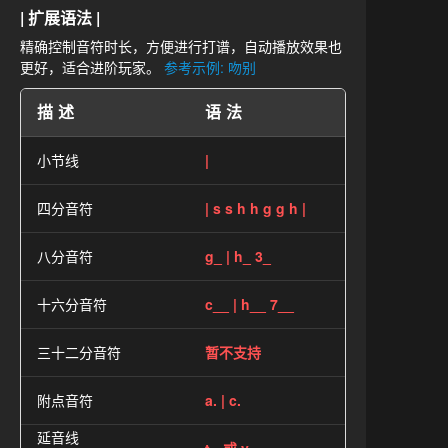
| 扩展语法 |
精确控制音符时长，方便进行打谱，自动播放效果也
更好，适合进阶玩家。
参考示例: 吻别
描述
语法
小节线
|
四分音符
| s s h h g g h |
八分音符
g_ | h_ 3_
十六分音符
c__ | h__ 7__
三十二分音符
暂不支持
附点音符
a. | c.
延音线