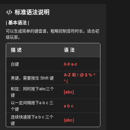
标准语法说明
| 基本语法 |
可以生成简单的键盘谱，粗略控制音符时长，适合初
级玩家。
描述
语法
白键
0-9 a-z
A-Z 和 ! @ $ % ^
黑键，需要按住 Shift 键
* (
和弦：同时按下abc三个
[abc]
键
以一定间隔按下a b c 三
a b c
个键
连续快速按下a b c 三个
{abc}
键