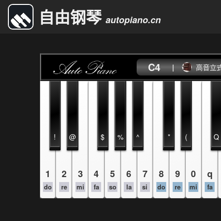
自由钢琴
autopiano.cn
C4
|
高音立
!
@
$
%
^
*
(
Q
1
2
3
4
5
6
7
8
9
0
q
do
re
mi
fa
so
la
si
do
re
mi
fa