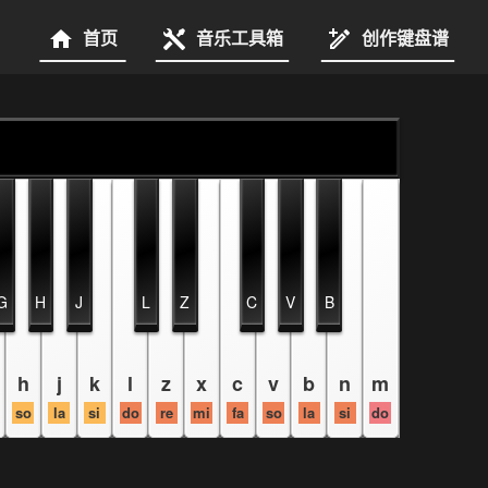
首页
音乐工具箱
创作键盘谱
G
H
J
L
Z
C
V
B
h
j
k
l
z
x
c
v
b
n
m
so
la
si
do
re
mi
fa
so
la
si
do