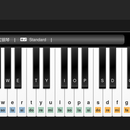
式钢琴
|
Standard
|
W
E
T
Y
I
O
P
S
D
w
e
r
t
y
u
i
o
p
a
s
d
f
g
so
la
si
do
re
mi
fa
so
la
si
do
re
mi
fa