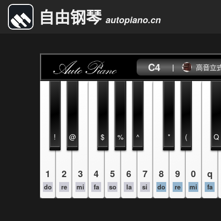
自由钢琴
autopiano.cn
C4
|
高音立
!
@
$
%
^
*
(
Q
1
2
3
4
5
6
7
8
9
0
q
do
re
mi
fa
so
la
si
do
re
mi
fa