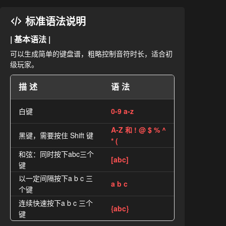
标准语法说明
| 基本语法 |
可以生成简单的键盘谱，粗略控制音符时长，适合初
级玩家。
描述
语法
白键
0-9 a-z
A-Z 和 ! @ $ % ^
黑键，需要按住 Shift 键
* (
和弦：同时按下abc三个
[abc]
键
以一定间隔按下a b c 三
a b c
个键
连续快速按下a b c 三个
{abc}
键