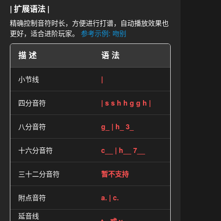
| 扩展语法 |
精确控制音符时长，方便进行打谱，自动播放效果也
更好，适合进阶玩家。
参考示例: 吻别
描述
语法
小节线
|
四分音符
| s s h h g g h |
八分音符
g_ | h_ 3_
十六分音符
c__ | h__ 7__
三十二分音符
暂不支持
附点音符
a. | c.
延音线