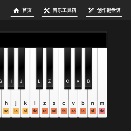
首页
音乐工具箱
创作键盘谱
G
H
J
L
Z
C
V
B
h
j
k
l
z
x
c
v
b
n
m
so
la
si
do
re
mi
fa
so
la
si
do