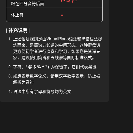
t - 或 y ~
跟在四分音符后面
休止符
=
| 补充说明 |
上述语法规则是由VirtualPiano语法和简谱语法提
炼而来，是简谱五线谱的中间形态。这种键盘谱
更方便初学者进行演奏和学习，如果您是资深专
家，建议使用简谱和五线谱等国际标准格式。
字符：
! @ $ % ^ * (
为保留字，它们代表黑键
如想表示数字含义，请用汉字数字表示，防止被
解析为音符
语法中所有字母和符号均为英文