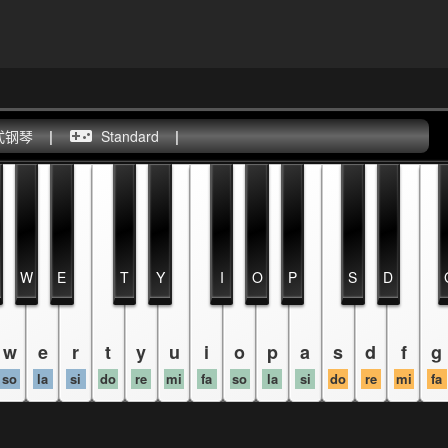
式钢琴
|
Standard
|
W
E
T
Y
I
O
P
S
D
w
e
r
t
y
u
i
o
p
a
s
d
f
g
so
la
si
do
re
mi
fa
so
la
si
do
re
mi
fa