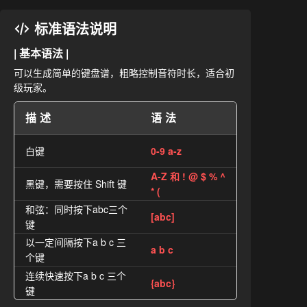
标准语法说明
| 基本语法 |
可以生成简单的键盘谱，粗略控制音符时长，适合初
级玩家。
描述
语法
白键
0-9 a-z
A-Z 和 ! @ $ % ^
黑键，需要按住 Shift 键
* (
和弦：同时按下abc三个
[abc]
键
以一定间隔按下a b c 三
a b c
个键
连续快速按下a b c 三个
{abc}
键