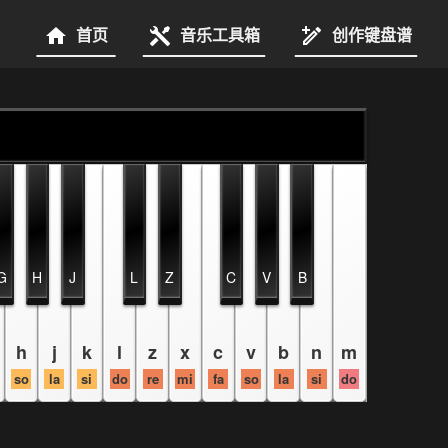
首页
音乐工具箱
创作键盘谱
G
H
J
L
Z
C
V
B
h
j
k
l
z
x
c
v
b
n
m
so
la
si
do
re
mi
fa
so
la
si
do