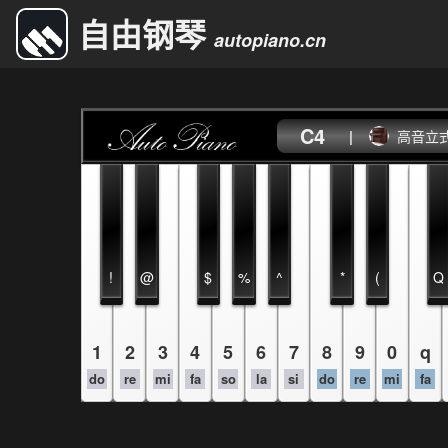
自由钢琴
autopiano.cn
C4
|
高音立
!
@
$
%
^
*
(
Q
1
2
3
4
5
6
7
8
9
0
q
do
re
mi
fa
so
la
si
do
re
mi
fa