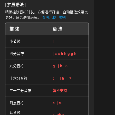
| 扩展语法 |
精确控制音符时长，方便进行打谱，自动播放效果也
更好，适合进阶玩家。
参考示例: 吻别
描述
语法
小节线
|
四分音符
| s s h h g g h |
八分音符
g_ | h_ 3_
十六分音符
c__ | h__ 7__
三十二分音符
暂不支持
附点音符
a. | c.
延音线