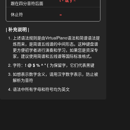
t - 或 y ~
跟在四分音符后面
休止符
=
| 补充说明 |
上述语法规则是由VirtualPiano语法和简谱语法提
炼而来，是简谱五线谱的中间形态。这种键盘谱
更方便初学者进行演奏和学习，如果您是资深专
家，建议使用简谱和五线谱等国际标准格式。
字符：
! @ $ % ^ * (
为保留字，它们代表黑键
如想表示数字含义，请用汉字数字表示，防止被
解析为音符
语法中所有字母和符号均为英文