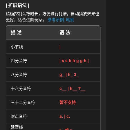
| 扩展语法 |
精确控制音符时长，方便进行打谱，自动播放效果也
更好，适合进阶玩家。
参考示例: 吻别
描述
语法
小节线
|
四分音符
| s s h h g g h |
八分音符
g_ | h_ 3_
十六分音符
c__ | h__ 7__
三十二分音符
暂不支持
附点音符
a. | c.
延音线