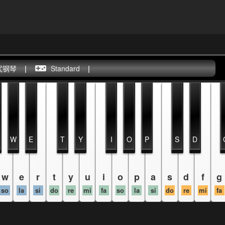
式钢琴
|
Standard
|
W
E
T
Y
I
O
P
S
D
w
e
r
t
y
u
i
o
p
a
s
d
f
g
so
la
si
do
re
mi
fa
so
la
si
do
re
mi
fa