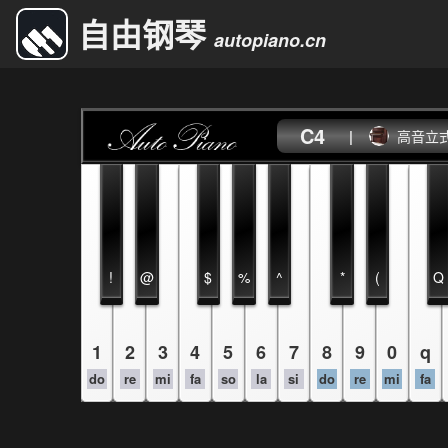
自由钢琴
autopiano.cn
C4
|
高音立
!
@
$
%
^
*
(
Q
1
2
3
4
5
6
7
8
9
0
q
do
re
mi
fa
so
la
si
do
re
mi
fa