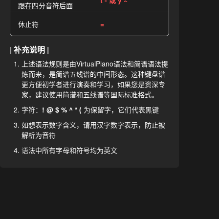
t - 或 y ~
跟在四分音符后面
休止符
=
| 补充说明 |
上述语法规则是由VirtualPiano语法和简谱语法提
炼而来，是简谱五线谱的中间形态。这种键盘谱
更方便初学者进行演奏和学习，如果您是资深专
家，建议使用简谱和五线谱等国际标准格式。
字符：
! @ $ % ^ * (
为保留字，它们代表黑键
如想表示数字含义，请用汉字数字表示，防止被
解析为音符
语法中所有字母和符号均为英文