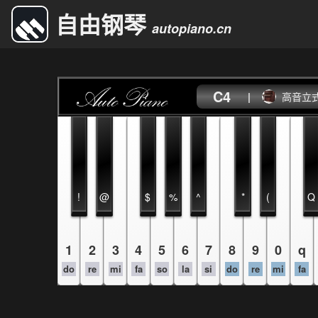
自由钢琴
autopiano.cn
C4
|
高音立
!
@
$
%
^
*
(
Q
1
2
3
4
5
6
7
8
9
0
q
do
re
mi
fa
so
la
si
do
re
mi
fa