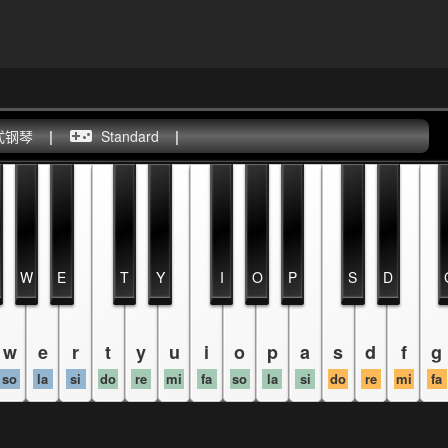
式钢琴
|
Standard
|
W
E
T
Y
I
O
P
S
D
w
e
r
t
y
u
i
o
p
a
s
d
f
g
so
la
si
do
re
mi
fa
so
la
si
do
re
mi
fa