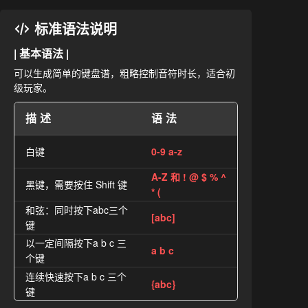
标准语法说明
| 基本语法 |
可以生成简单的键盘谱，粗略控制音符时长，适合初
级玩家。
描述
语法
白键
0-9 a-z
A-Z 和 ! @ $ % ^
黑键，需要按住 Shift 键
* (
和弦：同时按下abc三个
[abc]
键
以一定间隔按下a b c 三
a b c
个键
连续快速按下a b c 三个
{abc}
键