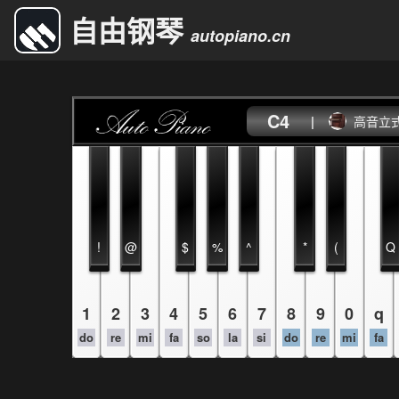
自由钢琴
autopiano.cn
C4
|
高音立
!
@
$
%
^
*
(
Q
1
2
3
4
5
6
7
8
9
0
q
do
re
mi
fa
so
la
si
do
re
mi
fa