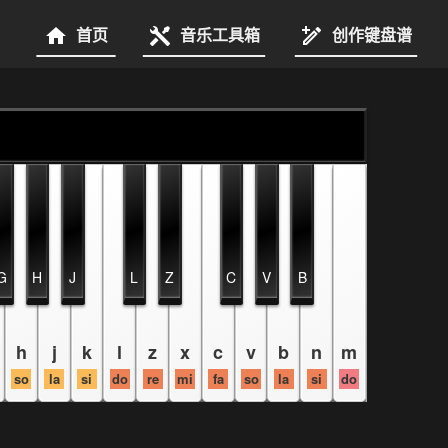
首页
音乐工具箱
创作键盘谱
G
H
J
L
Z
C
V
B
h
j
k
l
z
x
c
v
b
n
m
so
la
si
do
re
mi
fa
so
la
si
do