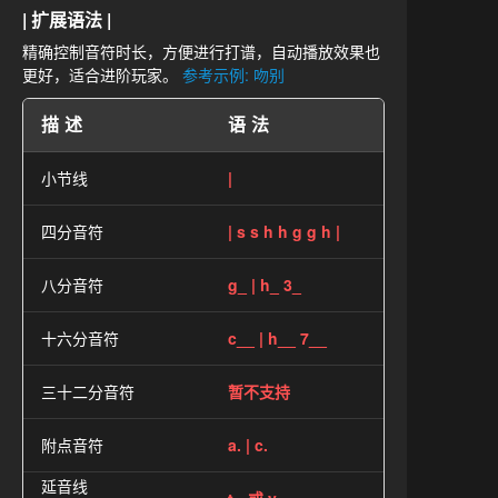
| 扩展语法 |
精确控制音符时长，方便进行打谱，自动播放效果也
更好，适合进阶玩家。
参考示例: 吻别
描述
语法
小节线
|
四分音符
| s s h h g g h |
八分音符
g_ | h_ 3_
十六分音符
c__ | h__ 7__
三十二分音符
暂不支持
附点音符
a. | c.
延音线