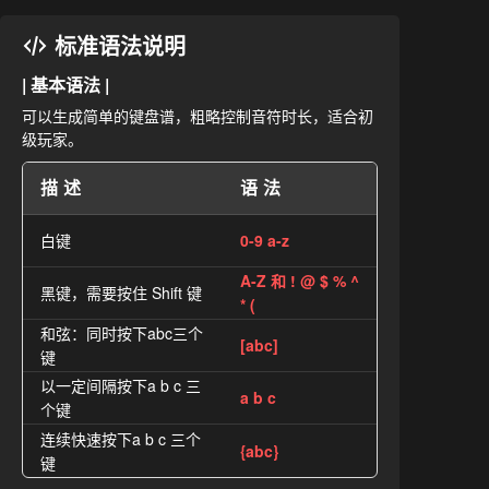
标准语法说明
| 基本语法 |
可以生成简单的键盘谱，粗略控制音符时长，适合初
级玩家。
描述
语法
白键
0-9 a-z
A-Z 和 ! @ $ % ^
黑键，需要按住 Shift 键
* (
和弦：同时按下abc三个
[abc]
键
以一定间隔按下a b c 三
a b c
个键
连续快速按下a b c 三个
{abc}
键