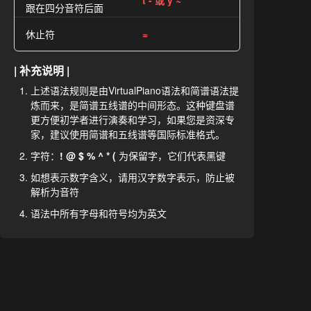
t - 或 y ~
跟在四分音符后面
休止符
=
| 补充说明 |
上述语法规则是由VirtualPiano语法和简谱语法提
炼而来，是简谱五线谱的中间形态。这种键盘谱
更方便初学者进行演奏和学习，如果您是资深专
家，建议使用简谱和五线谱等国际标准格式。
字符：
! @ $ % ^ * (
为保留字，它们代表黑键
如想表示数字含义，请用汉字数字表示，防止被
解析为音符
语法中所有字母和符号均为英文