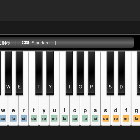
式钢琴
|
Standard
|
W
E
T
Y
I
O
P
S
D
w
e
r
t
y
u
i
o
p
a
s
d
f
g
so
la
si
do
re
mi
fa
so
la
si
do
re
mi
fa