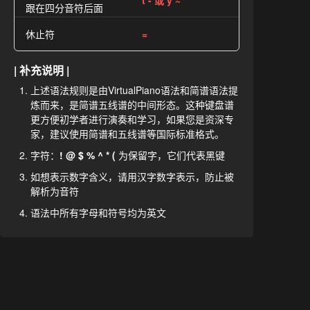
t - 或 y ~
跟在四分音符后面
休止符
=
| 补充说明 |
上述语法规则是由VirtualPiano语法和简谱语法提
炼而来，是简谱五线谱的中间形态。这种键盘谱
更方便初学者进行演奏和学习，如果您是资深专
家，建议使用简谱和五线谱等国际标准格式。
字符：
! @ $ % ^ * (
为保留字，它们代表黑键
如想表示数字含义，请用汉字数字表示，防止被
解析为音符
语法中所有字母和符号均为英文