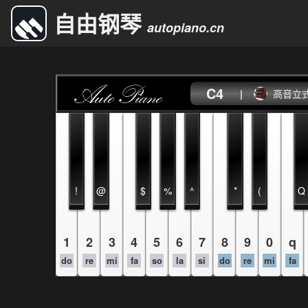
自由钢琴
autopiano.cn
C4
|
高音立
!
@
$
%
^
*
(
Q
1
2
3
4
5
6
7
8
9
0
q
do
re
mi
fa
so
la
si
do
re
mi
fa