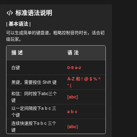
标准语法说明
| 基本语法 |
可以生成简单的键盘谱，粗略控制音符时长，适合初
级玩家。
描述
语法
白键
0-9 a-z
A-Z 和 ! @ $ % ^
黑键，需要按住 Shift 键
* (
和弦：同时按下abc三个
[abc]
键
以一定间隔按下a b c 三
a b c
个键
连续快速按下a b c 三个
{abc}
键