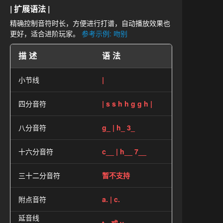
| 扩展语法 |
精确控制音符时长，方便进行打谱，自动播放效果也
更好，适合进阶玩家。
参考示例: 吻别
描述
语法
小节线
|
四分音符
| s s h h g g h |
八分音符
g_ | h_ 3_
十六分音符
c__ | h__ 7__
三十二分音符
暂不支持
附点音符
a. | c.
延音线