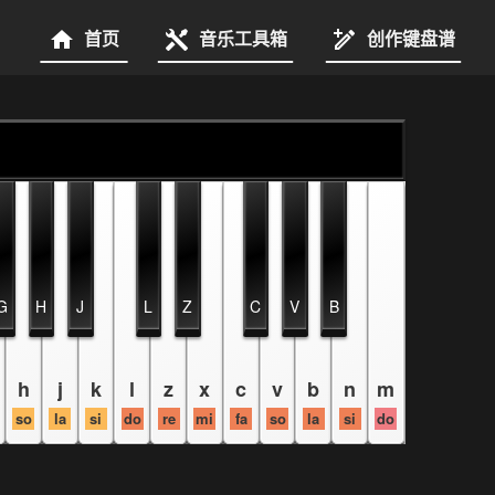
首页
音乐工具箱
创作键盘谱
G
H
J
L
Z
C
V
B
h
j
k
l
z
x
c
v
b
n
m
so
la
si
do
re
mi
fa
so
la
si
do