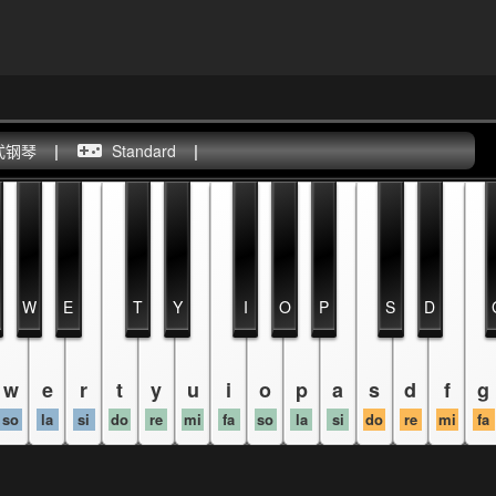
式钢琴
|
Standard
|
W
E
T
Y
I
O
P
S
D
w
e
r
t
y
u
i
o
p
a
s
d
f
g
so
la
si
do
re
mi
fa
so
la
si
do
re
mi
fa