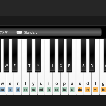
式钢琴
|
Standard
|
W
E
T
Y
I
O
P
S
D
w
e
r
t
y
u
i
o
p
a
s
d
f
g
so
la
si
do
re
mi
fa
so
la
si
do
re
mi
fa