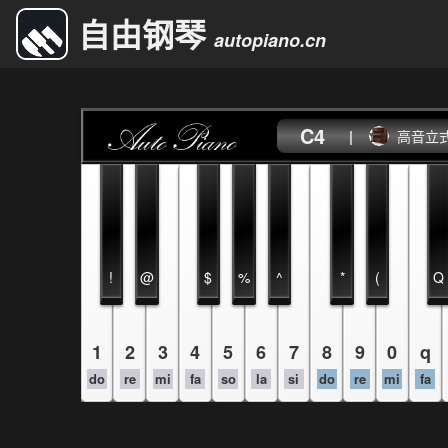
自由钢琴
autopiano.cn
C4
|
高音立
!
@
$
%
^
*
(
Q
1
2
3
4
5
6
7
8
9
0
q
do
re
mi
fa
so
la
si
do
re
mi
fa