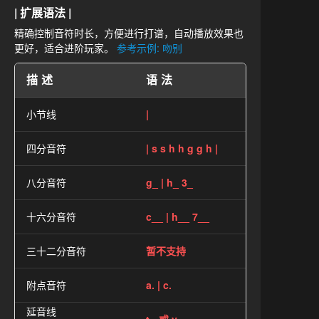
| 扩展语法 |
精确控制音符时长，方便进行打谱，自动播放效果也
更好，适合进阶玩家。
参考示例: 吻别
描述
语法
小节线
|
四分音符
| s s h h g g h |
八分音符
g_ | h_ 3_
十六分音符
c__ | h__ 7__
三十二分音符
暂不支持
附点音符
a. | c.
延音线