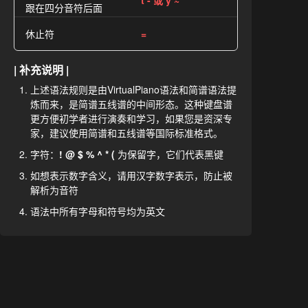
t - 或 y ~
跟在四分音符后面
休止符
=
| 补充说明 |
上述语法规则是由VirtualPiano语法和简谱语法提
炼而来，是简谱五线谱的中间形态。这种键盘谱
更方便初学者进行演奏和学习，如果您是资深专
家，建议使用简谱和五线谱等国际标准格式。
字符：
! @ $ % ^ * (
为保留字，它们代表黑键
如想表示数字含义，请用汉字数字表示，防止被
解析为音符
语法中所有字母和符号均为英文