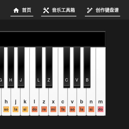
首页
音乐工具箱
创作键盘谱
G
H
J
L
Z
C
V
B
h
j
k
l
z
x
c
v
b
n
m
so
la
si
do
re
mi
fa
so
la
si
do