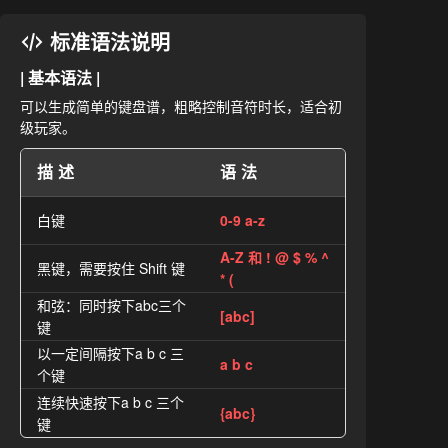
标准语法说明
| 基本语法 |
可以生成简单的键盘谱，粗略控制音符时长，适合初
级玩家。
描述
语法
白键
0-9 a-z
A-Z 和 ! @ $ % ^
黑键，需要按住 Shift 键
* (
和弦：同时按下abc三个
[abc]
键
以一定间隔按下a b c 三
a b c
个键
连续快速按下a b c 三个
{abc}
键