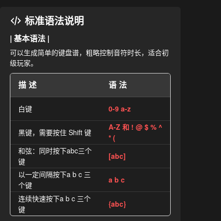
标准语法说明
| 基本语法 |
可以生成简单的键盘谱，粗略控制音符时长，适合初
级玩家。
描述
语法
白键
0-9 a-z
A-Z 和 ! @ $ % ^
黑键，需要按住 Shift 键
* (
和弦：同时按下abc三个
[abc]
键
以一定间隔按下a b c 三
a b c
个键
连续快速按下a b c 三个
{abc}
键