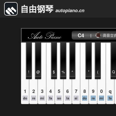
自由钢琴
autopiano.cn
C4
|
高音立
!
@
$
%
^
*
(
Q
1
2
3
4
5
6
7
8
9
0
q
do
re
mi
fa
so
la
si
do
re
mi
fa