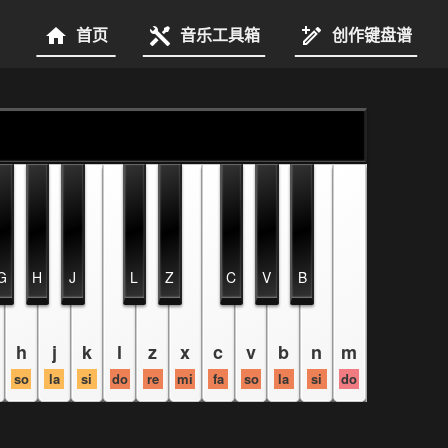
首页
音乐工具箱
创作键盘谱
G
H
J
L
Z
C
V
B
h
j
k
l
z
x
c
v
b
n
m
so
la
si
do
re
mi
fa
so
la
si
do