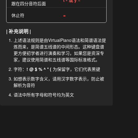
t - 或 y ~
跟在四分音符后面
休止符
=
| 补充说明 |
上述语法规则是由VirtualPiano语法和简谱语法提
炼而来，是简谱五线谱的中间形态。这种键盘谱
更方便初学者进行演奏和学习，如果您是资深专
家，建议使用简谱和五线谱等国际标准格式。
字符：
! @ $ % ^ * (
为保留字，它们代表黑键
如想表示数字含义，请用汉字数字表示，防止被
解析为音符
语法中所有字母和符号均为英文