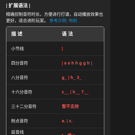
| 扩展语法 |
精确控制音符时长，方便进行打谱，自动播放效果也
更好，适合进阶玩家。
参考示例: 吻别
描述
语法
小节线
|
四分音符
| s s h h g g h |
八分音符
g_ | h_ 3_
十六分音符
c__ | h__ 7__
三十二分音符
暂不支持
附点音符
a. | c.
延音线