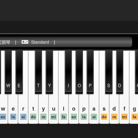
式钢琴
|
Standard
|
W
E
T
Y
I
O
P
S
D
w
e
r
t
y
u
i
o
p
a
s
d
f
g
so
la
si
do
re
mi
fa
so
la
si
do
re
mi
fa