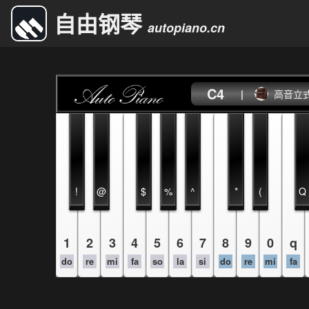
自由钢琴
autopiano.cn
C4
|
高音立
!
@
$
%
^
*
(
Q
1
2
3
4
5
6
7
8
9
0
q
do
re
mi
fa
so
la
si
do
re
mi
fa