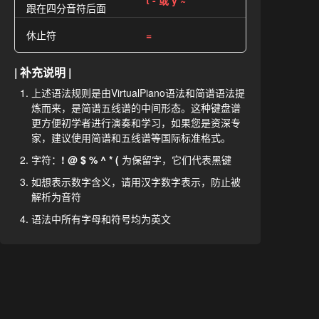
t - 或 y ~
跟在四分音符后面
休止符
=
| 补充说明 |
上述语法规则是由VirtualPiano语法和简谱语法提
炼而来，是简谱五线谱的中间形态。这种键盘谱
更方便初学者进行演奏和学习，如果您是资深专
家，建议使用简谱和五线谱等国际标准格式。
字符：
! @ $ % ^ * (
为保留字，它们代表黑键
如想表示数字含义，请用汉字数字表示，防止被
解析为音符
语法中所有字母和符号均为英文