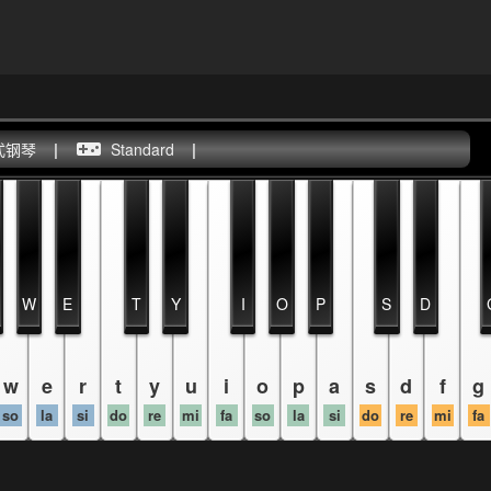
式钢琴
|
Standard
|
W
E
T
Y
I
O
P
S
D
w
e
r
t
y
u
i
o
p
a
s
d
f
g
so
la
si
do
re
mi
fa
so
la
si
do
re
mi
fa