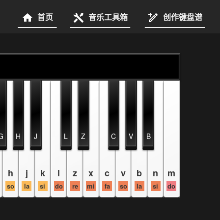
首页
音乐工具箱
创作键盘谱
G
H
J
L
Z
C
V
B
h
j
k
l
z
x
c
v
b
n
m
so
la
si
do
re
mi
fa
so
la
si
do