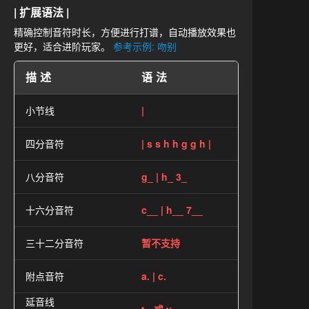
| 扩展语法 |
精确控制音符时长，方便进行打谱，自动播放效果也
更好，适合进阶玩家。
参考示例: 吻别
描述
语法
小节线
|
四分音符
| s s h h g g h |
八分音符
g_ | h_ 3_
十六分音符
c__ | h__ 7__
三十二分音符
暂不支持
附点音符
a. | c.
延音线