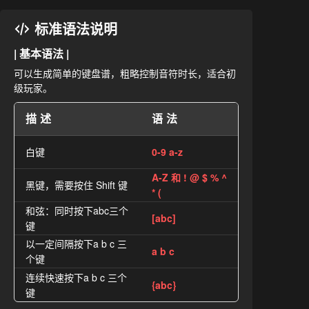
标准语法说明
| 基本语法 |
可以生成简单的键盘谱，粗略控制音符时长，适合初
级玩家。
描述
语法
白键
0-9 a-z
A-Z 和 ! @ $ % ^
黑键，需要按住 Shift 键
* (
和弦：同时按下abc三个
[abc]
键
以一定间隔按下a b c 三
a b c
个键
连续快速按下a b c 三个
{abc}
键