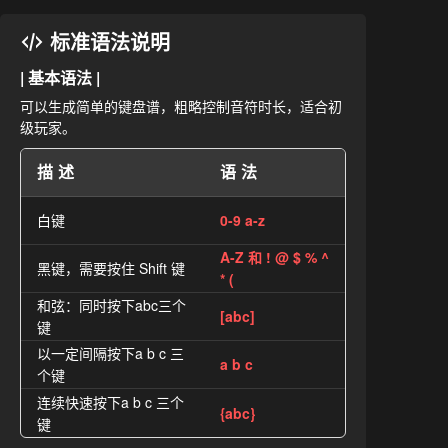
标准语法说明
| 基本语法 |
可以生成简单的键盘谱，粗略控制音符时长，适合初
级玩家。
描述
语法
白键
0-9 a-z
A-Z 和 ! @ $ % ^
黑键，需要按住 Shift 键
* (
和弦：同时按下abc三个
[abc]
键
以一定间隔按下a b c 三
a b c
个键
连续快速按下a b c 三个
{abc}
键