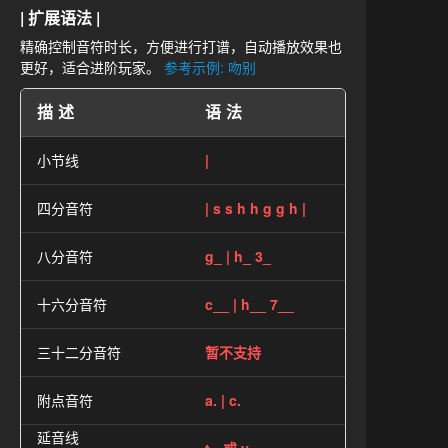
| 扩展语法 |
精确控制音符时长，方便进行打谱，自动播放效果也
更好，适合进阶玩家。
参考示例: 吻别
描述
语法
小节线
|
四分音符
| s s h h g g h |
八分音符
g_ | h_ 3_
十六分音符
c__ | h__ 7__
三十二分音符
暂不支持
附点音符
a. | c.
延音线