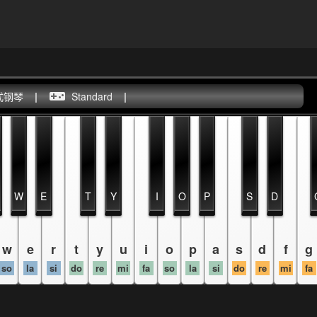
式钢琴
|
Standard
|
W
E
T
Y
I
O
P
S
D
w
e
r
t
y
u
i
o
p
a
s
d
f
g
so
la
si
do
re
mi
fa
so
la
si
do
re
mi
fa