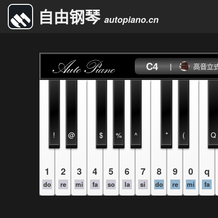
自由钢琴
autopiano.cn
C4
|
高音立
!
@
$
%
^
*
(
Q
1
2
3
4
5
6
7
8
9
0
q
do
re
mi
fa
so
la
si
do
re
mi
fa