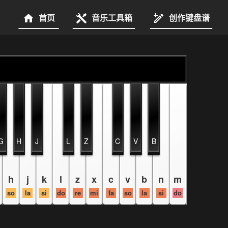
首页
音乐工具箱
创作键盘谱
G
H
J
L
Z
C
V
B
h
j
k
l
z
x
c
v
b
n
m
so
la
si
do
re
mi
fa
so
la
si
do