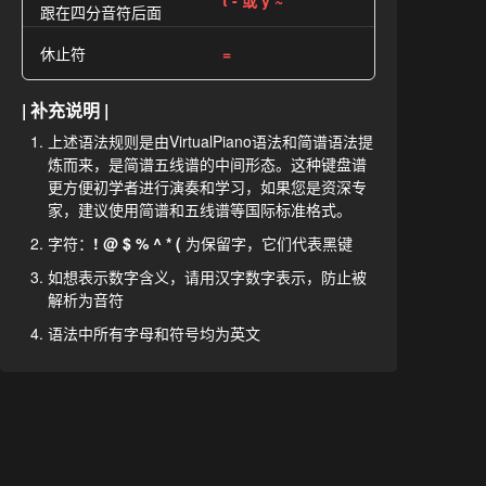
t - 或 y ~
跟在四分音符后面
休止符
=
| 补充说明 |
上述语法规则是由VirtualPiano语法和简谱语法提
炼而来，是简谱五线谱的中间形态。这种键盘谱
更方便初学者进行演奏和学习，如果您是资深专
家，建议使用简谱和五线谱等国际标准格式。
字符：
! @ $ % ^ * (
为保留字，它们代表黑键
如想表示数字含义，请用汉字数字表示，防止被
解析为音符
语法中所有字母和符号均为英文