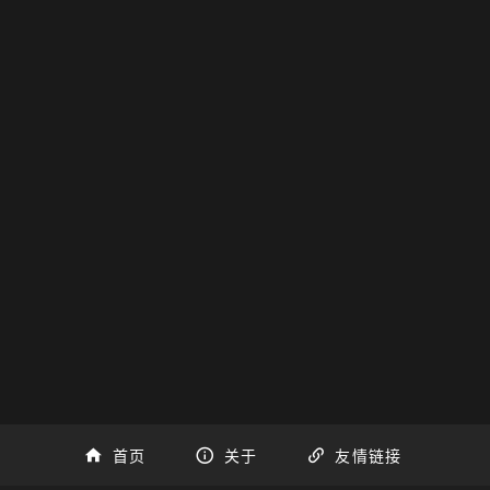
0s] a
] f
l] k 6| j| b
听原曲
创作键盘谱
首页
关于
友情链接