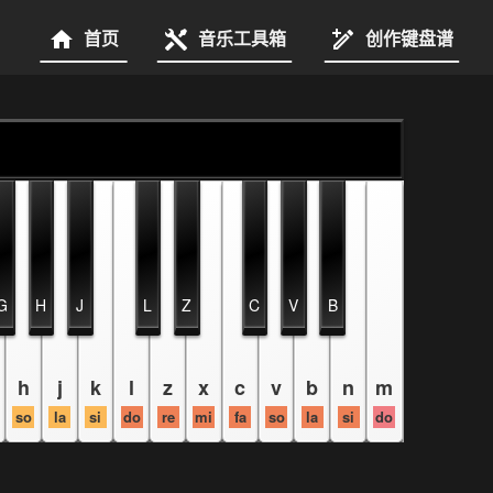
首页
音乐工具箱
创作键盘谱
G
H
J
L
Z
C
V
B
h
j
k
l
z
x
c
v
b
n
m
so
la
si
do
re
mi
fa
so
la
si
do