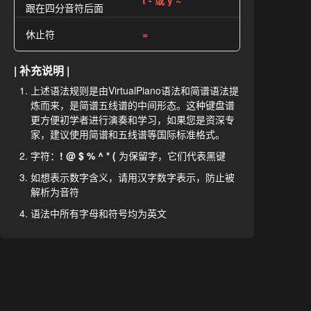
t - 或 y ~
跟在四分音符后面
休止符
=
| 补充说明 |
上述语法规则是由VirtualPiano语法和简谱语法提
炼而来，是简谱五线谱的中间形态。这种键盘谱
更方便初学者进行演奏和学习，如果您是资深专
家，建议使用简谱和五线谱等国际标准格式。
字符：
! @ $ % ^ * (
为保留字，它们代表黑键
如想表示数字含义，请用汉字数字表示，防止被
解析为音符
语法中所有字母和符号均为英文