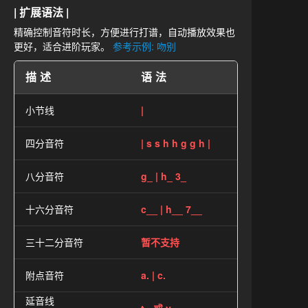
| 扩展语法 |
精确控制音符时长，方便进行打谱，自动播放效果也
更好，适合进阶玩家。
参考示例: 吻别
描述
语法
小节线
|
四分音符
| s s h h g g h |
八分音符
g_ | h_ 3_
十六分音符
c__ | h__ 7__
三十二分音符
暂不支持
附点音符
a. | c.
延音线