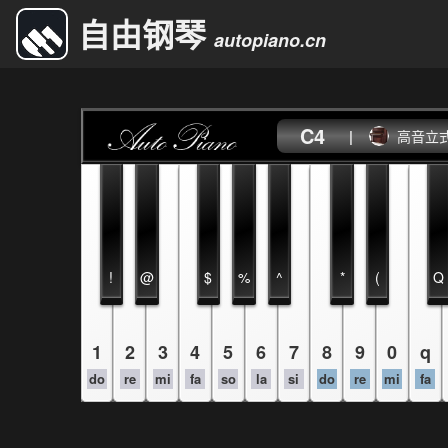
自由钢琴
autopiano.cn
C4
|
高音立
!
@
$
%
^
*
(
Q
1
2
3
4
5
6
7
8
9
0
q
do
re
mi
fa
so
la
si
do
re
mi
fa