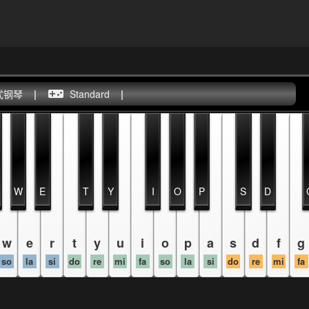
式钢琴
|
Standard
|
W
E
T
Y
I
O
P
S
D
w
e
r
t
y
u
i
o
p
a
s
d
f
g
so
la
si
do
re
mi
fa
so
la
si
do
re
mi
fa