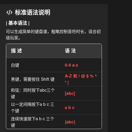
标准语法说明
| 基本语法 |
可以生成简单的键盘谱，粗略控制音符时长，适合初
级玩家。
描述
语法
白键
0-9 a-z
A-Z 和 ! @ $ % ^
黑键，需要按住 Shift 键
* (
和弦：同时按下abc三个
[abc]
键
以一定间隔按下a b c 三
a b c
个键
连续快速按下a b c 三个
{abc}
键