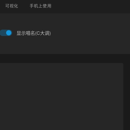
可视化
手机上使用
显示唱名(C大调)
原曲：
未知
更新时间：
2023-03-23T22:51:53