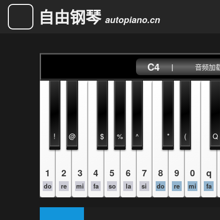
自由钢琴
autopiano.cn
C4
|
音频加载中
!
@
$
%
^
*
(
Q
1
2
3
4
5
6
7
8
9
0
q
do
re
mi
fa
so
la
si
do
re
mi
fa