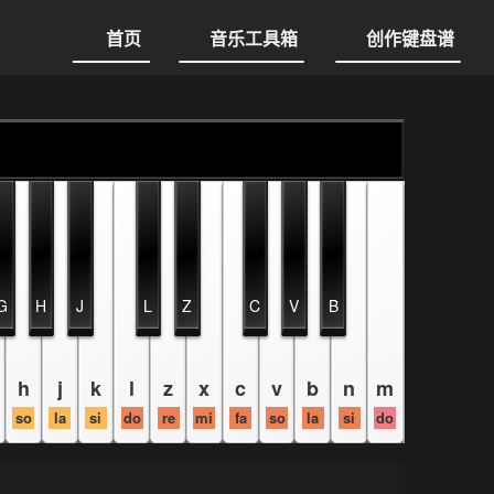
首页
音乐工具箱
创作键盘谱
G
H
J
L
Z
C
V
B
h
j
k
l
z
x
c
v
b
n
m
so
la
si
do
re
mi
fa
so
la
si
do