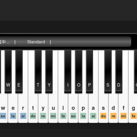
...
|
Standard
|
W
E
T
Y
I
O
P
S
D
w
e
r
t
y
u
i
o
p
a
s
d
f
g
so
la
si
do
re
mi
fa
so
la
si
do
re
mi
fa