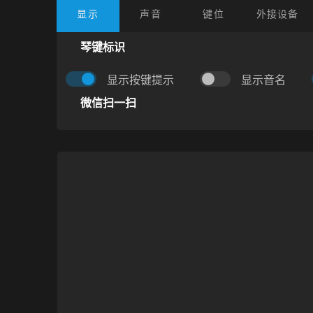
显示
声音
键位
外接设备
琴键标识
显示按键提示
显示音名
微信扫一扫
作谱：
没得硬拆呐
困难度：