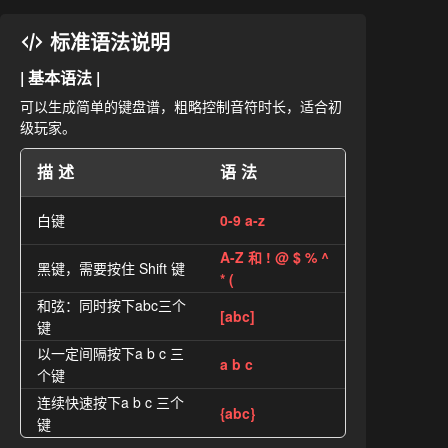
标准语法说明
| 基本语法 |
可以生成简单的键盘谱，粗略控制音符时长，适合初
级玩家。
描述
语法
白键
0-9 a-z
A-Z 和 ! @ $ % ^
黑键，需要按住 Shift 键
* (
和弦：同时按下abc三个
[abc]
键
以一定间隔按下a b c 三
a b c
个键
连续快速按下a b c 三个
{abc}
键