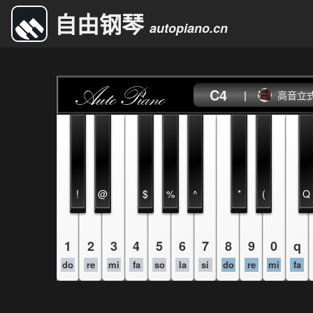
自由钢琴
autopiano.cn
C4
|
高音立
!
@
$
%
^
*
(
Q
1
2
3
4
5
6
7
8
9
0
q
do
re
mi
fa
so
la
si
do
re
mi
fa