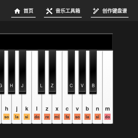
首页
音乐工具箱
创作键盘谱
G
H
J
L
Z
C
V
B
h
j
k
l
z
x
c
v
b
n
m
so
la
si
do
re
mi
fa
so
la
si
do