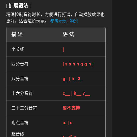
| 扩展语法 |
精确控制音符时长，方便进行打谱，自动播放效果也
更好，适合进阶玩家。
参考示例: 吻别
描述
语法
小节线
|
四分音符
| s s h h g g h |
八分音符
g_ | h_ 3_
十六分音符
c__ | h__ 7__
三十二分音符
暂不支持
附点音符
a. | c.
延音线