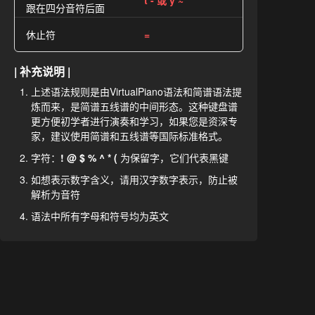
t - 或 y ~
跟在四分音符后面
休止符
=
| 补充说明 |
上述语法规则是由VirtualPiano语法和简谱语法提
炼而来，是简谱五线谱的中间形态。这种键盘谱
更方便初学者进行演奏和学习，如果您是资深专
家，建议使用简谱和五线谱等国际标准格式。
字符：
! @ $ % ^ * (
为保留字，它们代表黑键
如想表示数字含义，请用汉字数字表示，防止被
解析为音符
语法中所有字母和符号均为英文