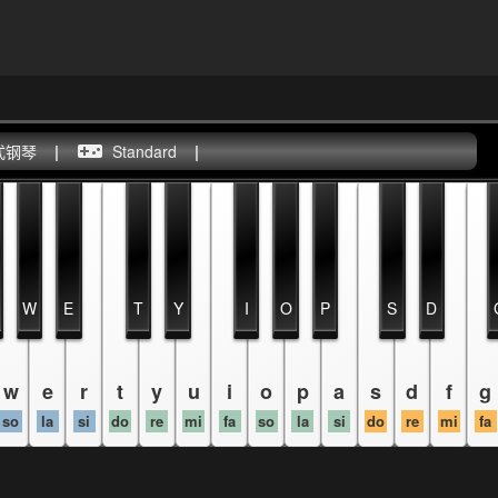
式钢琴
|
Standard
|
W
E
T
Y
I
O
P
S
D
w
e
r
t
y
u
i
o
p
a
s
d
f
g
so
la
si
do
re
mi
fa
so
la
si
do
re
mi
fa