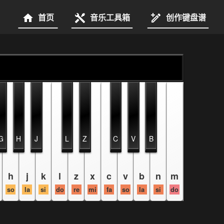
首页
音乐工具箱
创作键盘谱
G
H
J
L
Z
C
V
B
h
j
k
l
z
x
c
v
b
n
m
so
la
si
do
re
mi
fa
so
la
si
do