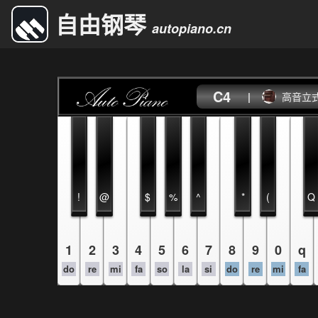
自由钢琴
autopiano.cn
C4
|
高音立
!
@
$
%
^
*
(
Q
1
2
3
4
5
6
7
8
9
0
q
do
re
mi
fa
so
la
si
do
re
mi
fa