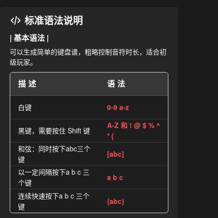
标准语法说明
| 基本语法 |
可以生成简单的键盘谱，粗略控制音符时长，适合初
级玩家。
描述
语法
白键
0-9 a-z
A-Z 和 ! @ $ % ^
黑键，需要按住 Shift 键
* (
和弦：同时按下abc三个
[abc]
键
以一定间隔按下a b c 三
a b c
个键
连续快速按下a b c 三个
{abc}
键