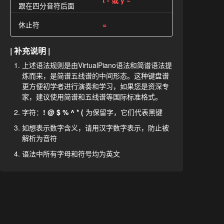
t - 或 y ~
跟在四分音符后面
休止符
=
| 补充说明 |
上述语法规则是由VirtualPiano语法和简谱语法提
炼而来，是简谱五线谱的中间形态。这种键盘谱
更方便初学者进行演奏和学习，如果您是资深专
家，建议使用简谱和五线谱等国际标准格式。
字符：
! @ $ % ^ * (
为保留字，它们代表黑键
如想表示数字含义，请用汉字数字表示，防止被
解析为音符
语法中所有字母和符号均为英文