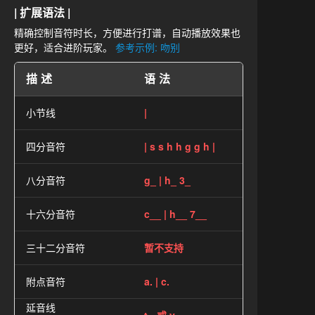
| 扩展语法 |
精确控制音符时长，方便进行打谱，自动播放效果也
更好，适合进阶玩家。
参考示例: 吻别
描述
语法
小节线
|
四分音符
| s s h h g g h |
八分音符
g_ | h_ 3_
十六分音符
c__ | h__ 7__
三十二分音符
暂不支持
附点音符
a. | c.
延音线