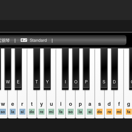
式钢琴
|
Standard
|
W
E
T
Y
I
O
P
S
D
w
e
r
t
y
u
i
o
p
a
s
d
f
g
so
la
si
do
re
mi
fa
so
la
si
do
re
mi
fa