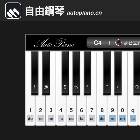
自由鋼琴
autopiano.cn
C4
|
高音立
!
@
$
%
^
*
(
Q
1
2
3
4
5
6
7
8
9
0
q
do
re
mi
fa
so
la
si
do
re
mi
fa