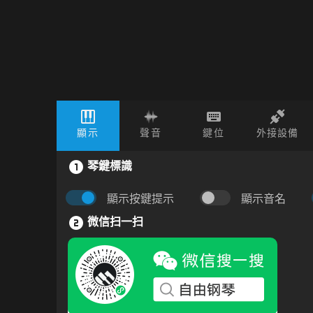
顯示
聲音
鍵位
外接設備
琴鍵標識
顯示按鍵提示
顯示音名
微信扫一扫