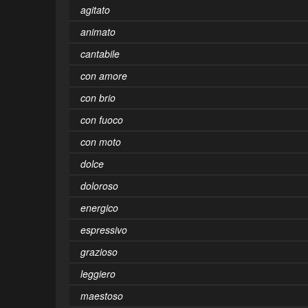
agitato
animato
cantabile
con amore
con brio
con fuoco
con moto
dolce
doloroso
energico
espressivo
grazioso
leggiero
maestoso