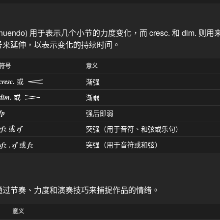
uendo) 用于表示几个小节的力度变化，而 cresc. 和 dim. 则
号来延伸，以表示变化的持续时间。
符号
意义
或
cresc.
渐强
或
dim.
渐弱
fp
强后即弱
或
rfz
rf
突强（用于音符、和弦或乐句）
,
或
突强（用于音符或和弦）
sfz
sf
fz
通过节奏、力度和演奏技巧来捕捉作品的情绪。
意义