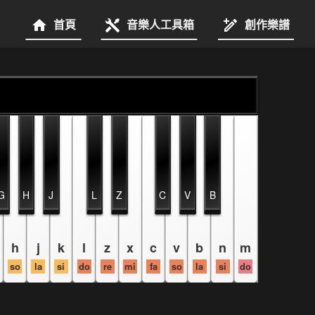
首頁
音樂人工具箱
創作樂譜
G
H
J
L
Z
C
V
B
h
j
k
l
z
x
c
v
b
n
m
so
la
si
do
re
mi
fa
so
la
si
do