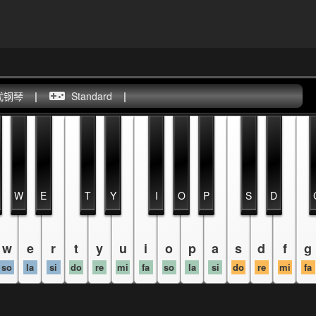
式钢琴
|
Standard
|
W
E
T
Y
I
O
P
S
D
w
e
r
t
y
u
i
o
p
a
s
d
f
g
so
la
si
do
re
mi
fa
so
la
si
do
re
mi
fa