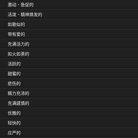
激动、急促的
活泼、精神焕发的
如歌似的
带有爱的
充满活力的
如火如荼的
活跃的
甜蜜的
悲伤的
精力充沛的
充满感情的
优雅的
轻快的
庄严的