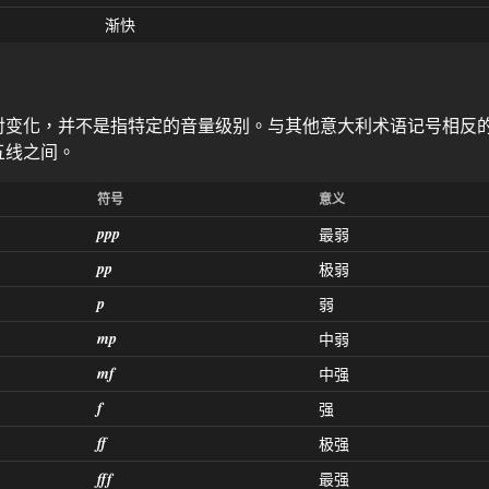
渐快
对变化，并不是指特定的音量级别。与其他意大利术语记号相反
五线之间。
符号
意义
ppp
最弱
pp
极弱
p
弱
mp
中弱
mf
中强
f
强
ff
极强
最强
fff