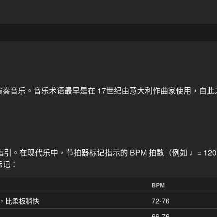
奏音乐。音乐术语最早是在 17世纪由意大利作曲家使用，自此
。在现代乐中，节拍器标记指示的 BPM 拍数（例如 ♩= 12
标记：
BPM
，比柔板稍快
72-76
66-76