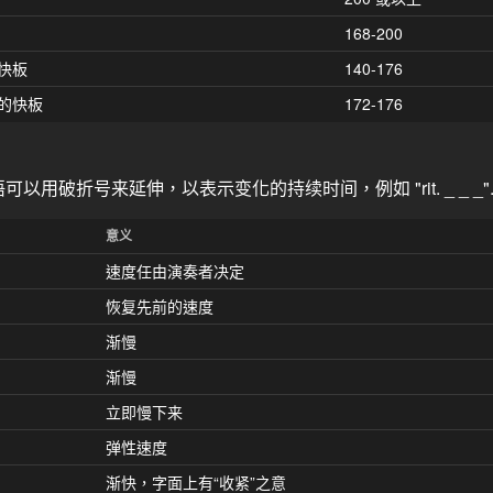
168-200
快板
140-176
的快板
172-176
破折号来延伸，以表示变化的持续时间，例如 "rit. _ _ _"
意义
速度任由演奏者决定
恢复先前的速度
渐慢
渐慢
立即慢下来
弹性速度
渐快，字面上有“收紧”之意