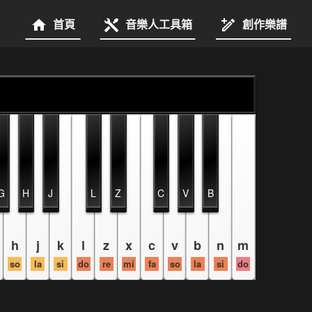
首頁
音樂人工具箱
創作樂譜
G
H
J
L
Z
C
V
B
h
j
k
l
z
x
c
v
b
n
m
so
la
si
do
re
mi
fa
so
la
si
do