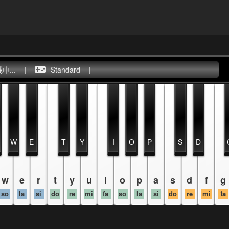
...
|
Standard
|
W
E
T
Y
I
O
P
S
D
w
e
r
t
y
u
i
o
p
a
s
d
f
g
so
la
si
do
re
mi
fa
so
la
si
do
re
mi
fa