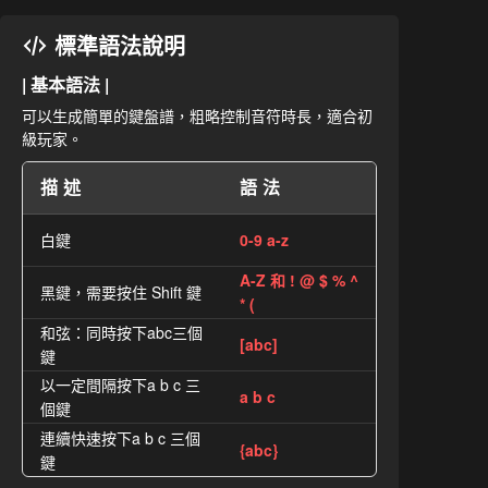
標準語法說明
| 基本語法 |
可以生成簡單的鍵盤譜，粗略控制音符時長，適合初
級玩家。
描述
語法
白鍵
0-9 a-z
A-Z 和 ! @ $ % ^
黑鍵，需要按住 Shift 鍵
* (
和弦：同時按下abc三個
[abc]
鍵
以一定間隔按下a b c 三
a b c
個鍵
連續快速按下a b c 三個
{abc}
鍵