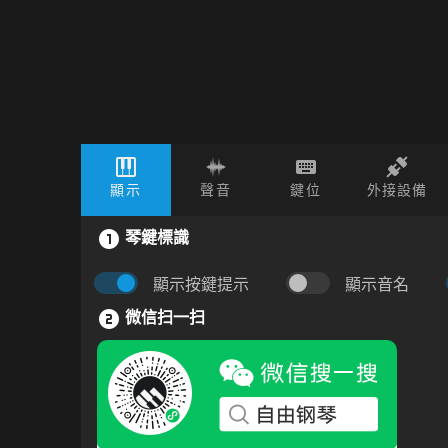
顯示
聲音
鍵位
外接設備
琴鍵標識
顯示按鍵提示
顯示音名
微信扫一扫