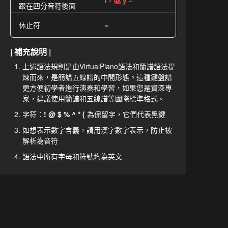
t - 或 y ~
跟在四分音符後面
休止符
=
| 補充說明 |
上述語法規則是由VirtualPiano語法和簡譜語法提
煉而來，是簡譜五線譜的中間形態。這種鍵盤譜
更方便初學者進行演奏和學習，如果您是資深專
家，建議使用簡譜和五線譜等國際標準格式。
字符：
! @ $ % ^ * (
為保留字，它們代表黑鍵
如想表示數字含義，請用漢字數字表示，防止被
解析為音符
語法中所有字母和符號均為英文