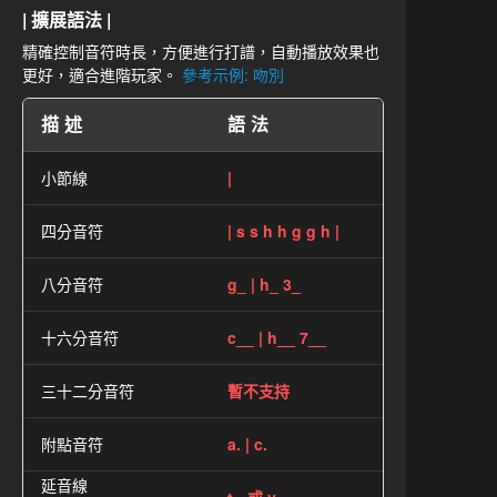
| 擴展語法 |
精確控制音符時長，方便進行打譜，自動播放效果也
更好，適合進階玩家。
參考示例: 吻別
描述
語法
小節線
|
四分音符
| s s h h g g h |
八分音符
g_ | h_ 3_
十六分音符
c__ | h__ 7__
三十二分音符
暫不支持
附點音符
a. | c.
延音線