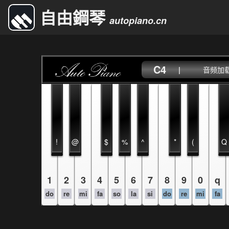
自由鋼琴
autopiano.cn
C4
|
音频加载中
!
@
$
%
^
*
(
Q
1
2
3
4
5
6
7
8
9
0
q
do
re
mi
fa
so
la
si
do
re
mi
fa