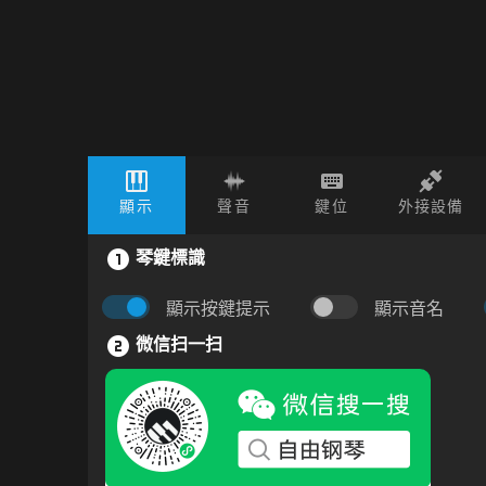
顯示
聲音
鍵位
外接設備
琴鍵標識
顯示按鍵提示
顯示音名
微信扫一扫