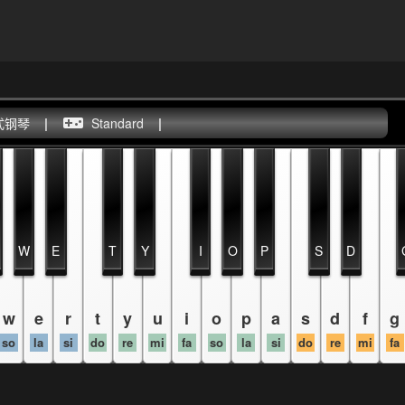
式钢琴
|
Standard
|
W
E
T
Y
I
O
P
S
D
w
e
r
t
y
u
i
o
p
a
s
d
f
g
so
la
si
do
re
mi
fa
so
la
si
do
re
mi
fa