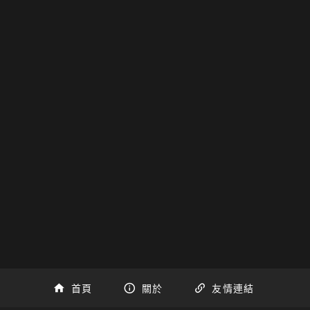
e-tu|y.t__y__u.y__|y-=_e__t__y
_o__o_p__o__o_u|y_.u__o__u__u
__o_p__o__o_u|y_u_o_p_o_u_=_
_u|y_.u__o__u__u_o_o__p__o_u_
|y_y__u__y_t__e__e-|（u_.o__p_
u_.o__p_o_p_o_u_y_|y__u__o__u
调~
尝试~）
首頁
關於
友情連結
——————————–