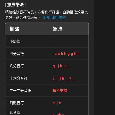
| 擴展語法 |
精確控制音符時長，方便進行打譜，自動播放效果也
更好，適合進階玩家。
參考示例: 吻別
描述
語法
小節線
|
四分音符
| s s h h g g h |
八分音符
g_ | h_ 3_
十六分音符
c__ | h__ 7__
三十二分音符
暫不支持
附點音符
a. | c.
延音線