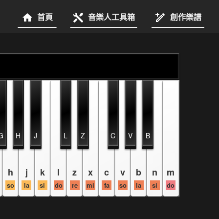
首頁
音樂人工具箱
創作樂譜
G
H
J
L
Z
C
V
B
h
j
k
l
z
x
c
v
b
n
m
so
la
si
do
re
mi
fa
so
la
si
do