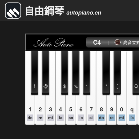
自由鋼琴
autopiano.cn
C4
|
高音立
!
@
$
%
^
*
(
Q
1
2
3
4
5
6
7
8
9
0
q
do
re
mi
fa
so
la
si
do
re
mi
fa