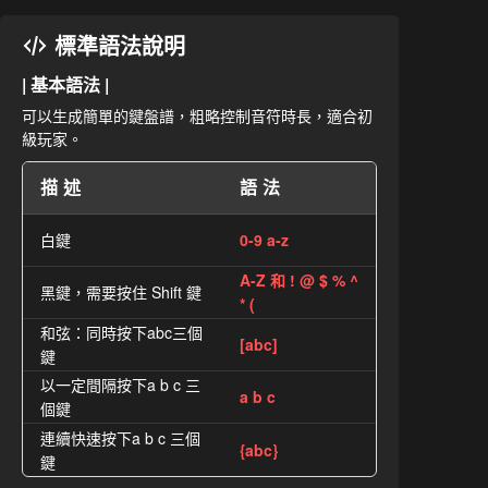
標準語法說明
| 基本語法 |
可以生成簡單的鍵盤譜，粗略控制音符時長，適合初
級玩家。
描述
語法
白鍵
0-9 a-z
A-Z 和 ! @ $ % ^
黑鍵，需要按住 Shift 鍵
* (
和弦：同時按下abc三個
[abc]
鍵
以一定間隔按下a b c 三
a b c
個鍵
連續快速按下a b c 三個
{abc}
鍵