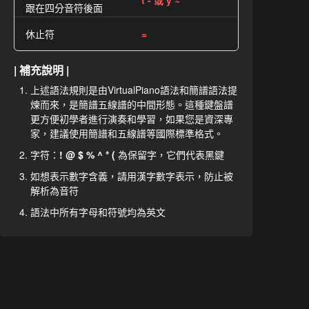
t - 或 y ~
跟在四分音符後面
休止符
=
| 補充說明 |
上述語法規則是由VirtualPiano語法和簡譜語法提
煉而來，是簡譜五線譜的中間形態。這種鍵盤譜
更方便初學者進行演奏和學習，如果您是資深專
家，建議使用簡譜和五線譜等國際標準格式。
字符：
! @ $ % ^ * (
為保留字，它們代表黑鍵
如想表示數字含義，請用漢字數字表示，防止被
解析為音符
語法中所有字母和符號均為英文