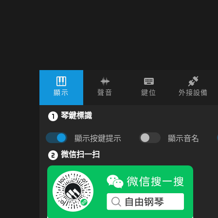
顯示
聲音
鍵位
外接設備
琴鍵標識
顯示按鍵提示
顯示音名
微信扫一扫