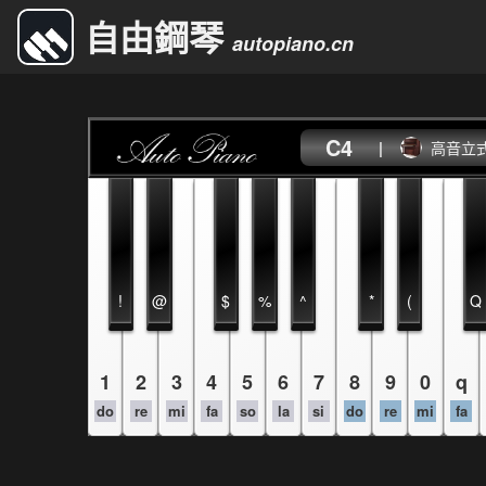
自由鋼琴
autopiano.cn
C4
|
高音立
!
@
$
%
^
*
(
Q
1
2
3
4
5
6
7
8
9
0
q
do
re
mi
fa
so
la
si
do
re
mi
fa