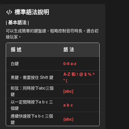
標準語法說明
| 基本語法 |
可以生成簡單的鍵盤譜，粗略控制音符時長，適合初
級玩家。
描述
語法
白鍵
0-9 a-z
A-Z 和 ! @ $ % ^
黑鍵，需要按住 Shift 鍵
* (
和弦：同時按下abc三個
[abc]
鍵
以一定間隔按下a b c 三
a b c
個鍵
連續快速按下a b c 三個
{abc}
鍵