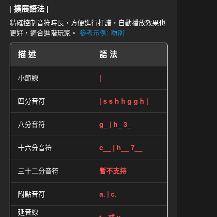
| 擴展語法 |
精確控制音符時長，方便進行打譜，自動播放效果也
更好，適合進階玩家。
參考示例: 吻別
描述
語法
小節線
|
四分音符
| s s h h g g h |
八分音符
g_ | h_ 3_
十六分音符
c__ | h__ 7__
三十二分音符
暫不支持
附點音符
a. | c.
延音線