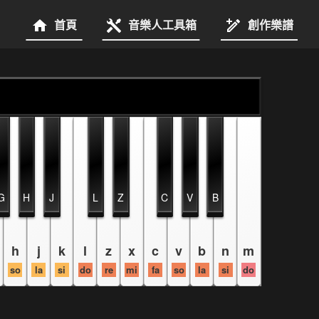
首頁
音樂人工具箱
創作樂譜
G
H
J
L
Z
C
V
B
h
j
k
l
z
x
c
v
b
n
m
so
la
si
do
re
mi
fa
so
la
si
do