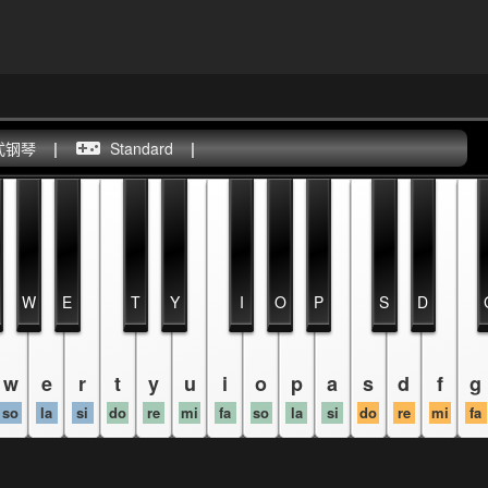
式钢琴
|
Standard
|
W
E
T
Y
I
O
P
S
D
w
e
r
t
y
u
i
o
p
a
s
d
f
g
so
la
si
do
re
mi
fa
so
la
si
do
re
mi
fa