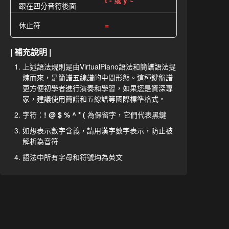
t - 或 y ~
跟在四分音符後面
休止符
=
| 補充說明 |
上述語法規則是由VirtualPiano語法和簡譜語法提
煉而來，是簡譜五線譜的中間形態。這種鍵盤譜
更方便初學者進行演奏和學習，如果您是資深專
家，建議使用簡譜和五線譜等國際標準格式。
字符：
! @ $ % ^ * (
為保留字，它們代表黑鍵
如想表示數字含義，請用漢字數字表示，防止被
解析為音符
語法中所有字母和符號均為英文