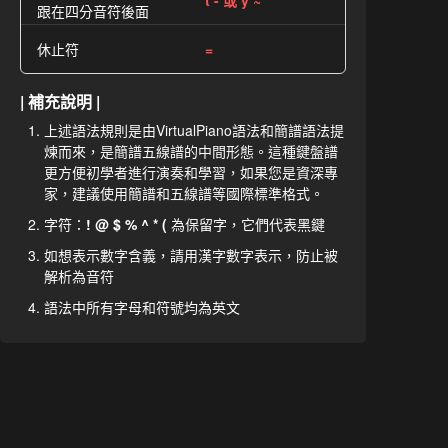
t - 或 y ~
跟在四分音符後面
休止符
=
| 補充說明 |
上述語法規則是由VirtualPiano語法和簡譜語法提
煉而來，是簡譜五線譜的中間形態。這種鍵盤譜
更方便初學者進行演奏和學習，如果您是資深專
家，建議使用簡譜和五線譜等國際標準格式。
字符：
! @ $ % ^ * (
為保留字，它們代表黑鍵
如想表示數字含義，請用漢字數字表示，防止被
解析為音符
語法中所有字母和符號均為英文