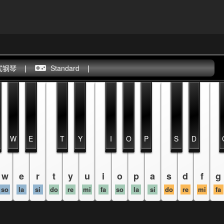
式钢琴
|
Standard
|
W
E
T
Y
I
O
P
S
D
w
e
r
t
y
u
i
o
p
a
s
d
f
g
so
la
si
do
re
mi
fa
so
la
si
do
re
mi
fa