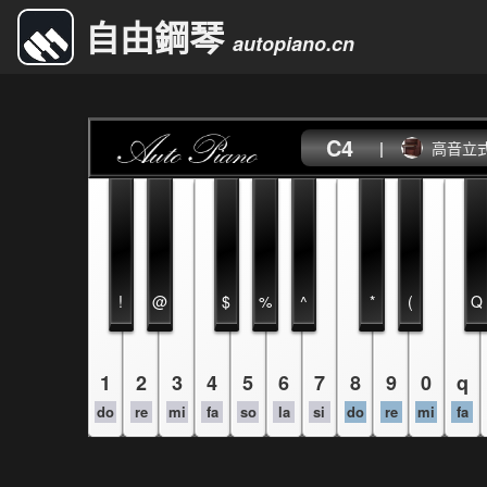
自由鋼琴
autopiano.cn
C4
|
高音立
!
@
$
%
^
*
(
Q
1
2
3
4
5
6
7
8
9
0
q
do
re
mi
fa
so
la
si
do
re
mi
fa