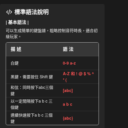
標準語法說明
| 基本語法 |
可以生成簡單的鍵盤譜，粗略控制音符時長，適合初
級玩家。
描述
語法
白鍵
0-9 a-z
A-Z 和 ! @ $ % ^
黑鍵，需要按住 Shift 鍵
* (
和弦：同時按下abc三個
[abc]
鍵
以一定間隔按下a b c 三
a b c
個鍵
連續快速按下a b c 三個
{abc}
鍵