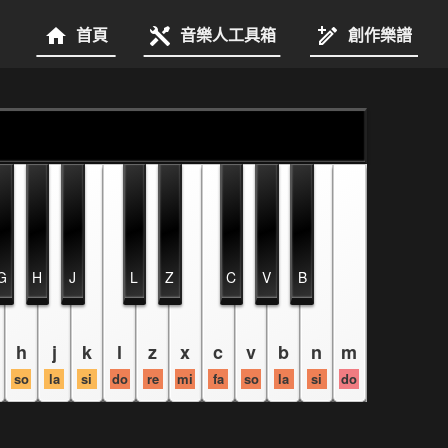
首頁
音樂人工具箱
創作樂譜
G
H
J
L
Z
C
V
B
h
j
k
l
z
x
c
v
b
n
m
so
la
si
do
re
mi
fa
so
la
si
do