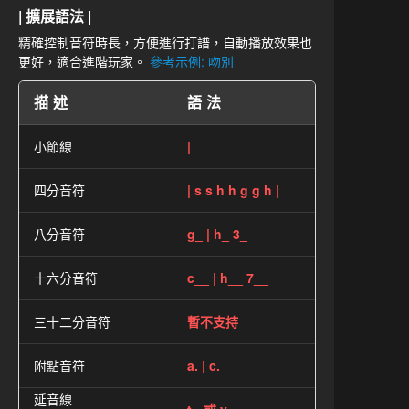
| 擴展語法 |
精確控制音符時長，方便進行打譜，自動播放效果也
更好，適合進階玩家。
參考示例: 吻別
描述
語法
小節線
|
四分音符
| s s h h g g h |
八分音符
g_ | h_ 3_
十六分音符
c__ | h__ 7__
三十二分音符
暫不支持
附點音符
a. | c.
延音線