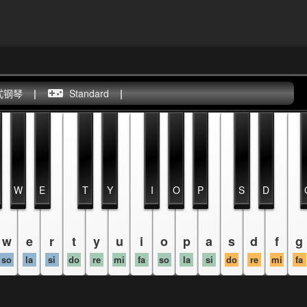
式钢琴
|
Standard
|
W
E
T
Y
I
O
P
S
D
w
e
r
t
y
u
i
o
p
a
s
d
f
g
so
la
si
do
re
mi
fa
so
la
si
do
re
mi
fa