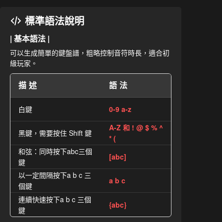
標準語法說明
| 基本語法 |
可以生成簡單的鍵盤譜，粗略控制音符時長，適合初
級玩家。
描述
語法
白鍵
0-9 a-z
A-Z 和 ! @ $ % ^
黑鍵，需要按住 Shift 鍵
* (
和弦：同時按下abc三個
[abc]
鍵
以一定間隔按下a b c 三
a b c
個鍵
連續快速按下a b c 三個
{abc}
鍵