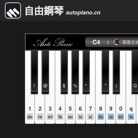
自由鋼琴
autopiano.cn
C4
|
高音立
!
@
$
%
^
*
(
Q
1
2
3
4
5
6
7
8
9
0
q
do
re
mi
fa
so
la
si
do
re
mi
fa