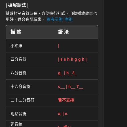
| 擴展語法 |
精確控制音符時長，方便進行打譜，自動播放效果也
更好，適合進階玩家。
參考示例: 吻別
描述
語法
小節線
|
四分音符
| s s h h g g h |
八分音符
g_ | h_ 3_
十六分音符
c__ | h__ 7__
三十二分音符
暫不支持
附點音符
a. | c.
延音線