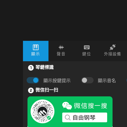
顯示
聲音
鍵位
外接設備
琴鍵標識
顯示按鍵提示
顯示音名
微信扫一扫