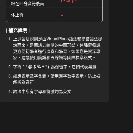
t - 或 y ~
跟在四分音符後面
休止符
=
| 補充說明 |
上述語法規則是由VirtualPiano語法和簡譜語法提
煉而來，是簡譜五線譜的中間形態。這種鍵盤譜
更方便初學者進行演奏和學習，如果您是資深專
家，建議使用簡譜和五線譜等國際標準格式。
字符：
! @ $ % ^ * (
為保留字，它們代表黑鍵
如想表示數字含義，請用漢字數字表示，防止被
解析為音符
語法中所有字母和符號均為英文