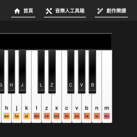
首頁
音樂人工具箱
創作樂譜
G
H
J
L
Z
C
V
B
h
j
k
l
z
x
c
v
b
n
m
so
la
si
do
re
mi
fa
so
la
si
do