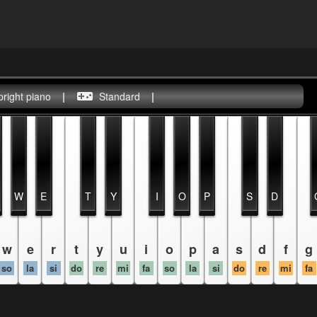
pright piano
|
Standard
|
W
E
T
Y
I
O
P
S
D
w
e
r
t
y
u
i
o
p
a
s
d
f
g
so
la
si
do
re
mi
fa
so
la
si
do
re
mi
fa