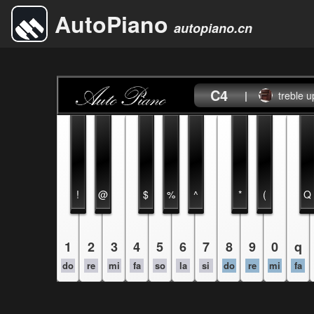
AutoPiano
autopiano.cn
C4
|
treble u
!
@
$
%
^
*
(
Q
1
2
3
4
5
6
7
8
9
0
q
do
re
mi
fa
so
la
si
do
re
mi
fa