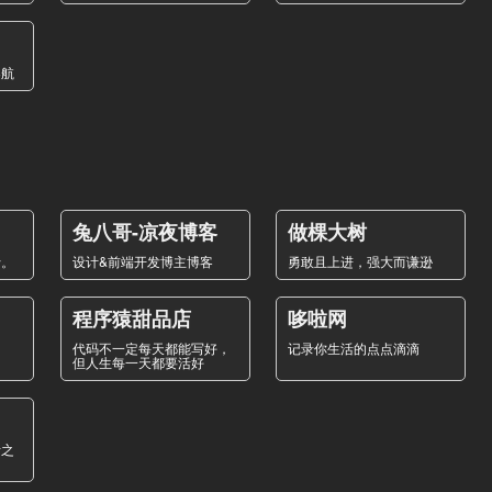
导航
兔八哥-凉夜博客
做棵大树
行。
设计&前端开发博主博客
勇敢且上进，强大而谦逊
程序猿甜品店
哆啦网
代码不一定每天都能写好，
记录你生活的点点滴滴
但人生每一天都要活好
活之