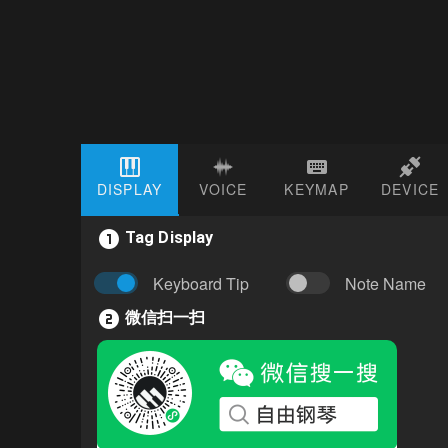
DISPLAY
VOICE
KEYMAP
DEVICE
Tag Display
Keyboard Tip
Note Name
微信扫一扫