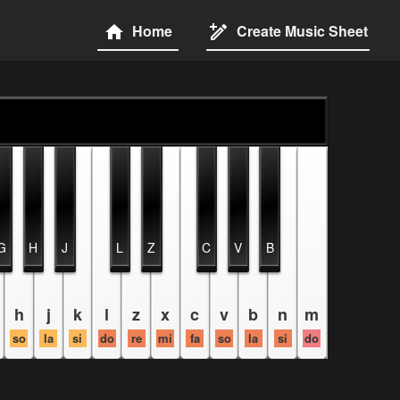
Home
Create Music Sheet
G
H
J
L
Z
C
V
B
h
j
k
l
z
x
c
v
b
n
m
so
la
si
do
re
mi
fa
so
la
si
do