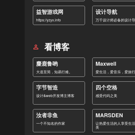
益智游戏网
设计导航
https://yzyx.info
万千设计师必备的设计
看博客
麋鹿鲁哟
Maxwell
大道至简，知易行难。
爱生活，爱音乐，爱旅
字节智造
四个空格
设计&web开发博主博客
感受代码之美
汝者非鱼
MARSDEN
一个不知名的作家
让热爱生活的人享受生
美